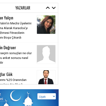
YAZARLAR
an Yalçın
alım'ın Meclis Üyelerini
na Alarak Karaoba'yı
 Etmesi Fitnecilerin
ını Boşa Çıkardı
in Doğruer
seçim sonuçları ne olur
u anket sonucu nasıl
lir
ğlar Gök
tırımı %25 Oranından
apılırsa Ne Olur ?
z
eri