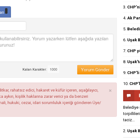
3.
CHP'ni
arı
4.
Ak Par
5.
Beledi
6.
Uşak B
7.
CHP yö
8.
Uşak’t
Yorum Gönder
Kalan Karakter:
9.
CHP'li
10.
CHP'l
×
tkar, rahatsız edici, hakaret ve küfür içeren, aşağılayıcı,
ykırı, kişilik haklarına zarar verici ya da benzeri
mali, hukuki, cezai, idari sorumluluk içeriği gönderen Üye/
Belediye 
torpillile
taciz...
2.
Uşak B