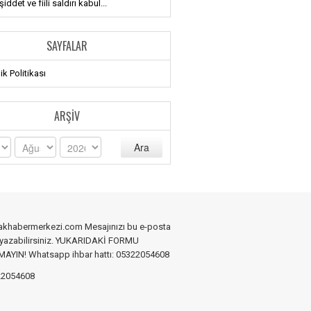
iddet ve fiili saldırı kabul...
SAYFALAR
lik Politikası
ARŞIV
Ara
akhabermerkezi.com Mesajınızı bu e-posta
 yazabilirsiniz. YUKARIDAKİ FORMU
YIN! Whatsapp ihbar hattı: 05322054608
2054608