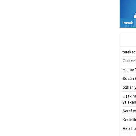
İmsak
terekeci,
Gizli sa
Hatice 
Sözün Bi
özkan y
Uşak ha
yalakas
Şeref y
Kesinlik
Akp lil