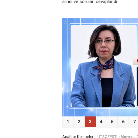
alındı ve soruları cevaplandı.
‹
1
2
3
4
5
6
7
Anahtar Kelimeler:
UTSOFESTle Alışveriş D