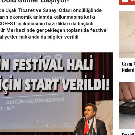
Dolu Günler Başlıyor!
larda Uşak Ticaret ve Sanayi Odası öncülüğünde
fların ekonomik anlamda kalkınmasına katkı
ST'in ikincisinin hazırlıkları da başladı.
ür Merkezi'nde gerçekleşen toplantıda festival
yetler hakkında da bilgiler verildi.
Gram Al
Nelerd