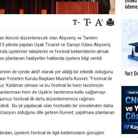
Emekli 
ödeme.
n ikincisi düzenlenecek olan Alışveriş ve Tanıtım
i 2013 yılında yapılan Uşak Ticaret ve Sanayi Odası Alışveriş
a üyelerinin taleplerini ve festival beklentilerini almak
sı planlanan faaliyetler hakkında üyelere bilgi verildi.
inin de içinde aktif olarak yer aldığı bir etkinlik olduğunu
Yurt Dı
dası Yönetim Kurulu Başkanı Mustafa Kuvvet; “Festival ile
ruz. Katılımın olması ve bu festival ile hem tacirimizin
canlanması hem de Uşak’ın tanıtımına katkı sağlamayı
umuz festivali ilk defa düzenlememize rağmen
 dedi. Bu yıl yapılacak olan festivalin bir öncekinden daha
nizasyon olduğunu dile getiren Kuvvet, yapılması planlanan
an, üyelerin festival ile ilgili katılımcıların görüşleri