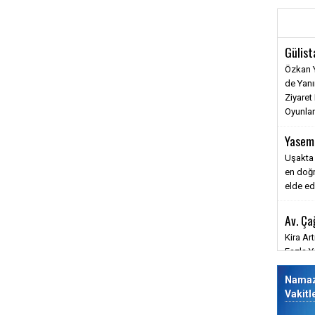
Gülist
Özkan Y
de Yanı
Ziyaret
Oyunlar
Yasem
Uşakta 
en doğr
elde edi
Av. Ça
Kira Ar
Fazla Y
Nama
Vakitl