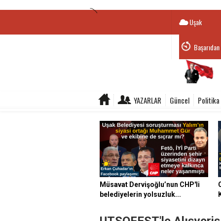
Uşak
Başarıdan 
YAZARLAR
Güncel
Politika
Müsavat Dervişoğlu’nun CHP'li
belediyelerin yolsuzluk...