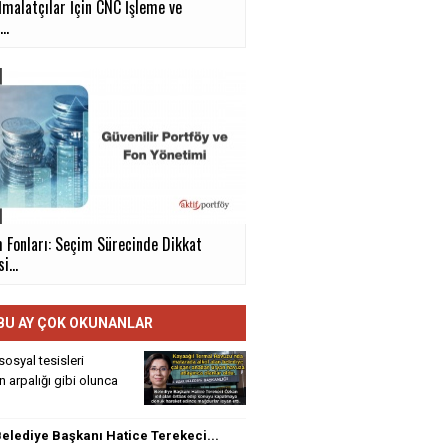
İmalatçılar İçin CNC İşleme ve
..
m Fonları: Seçim Sürecinde Dikkat
i...
BU AY ÇOK OKUNANLAR
sosyal tesisleri
rin arpalığı gibi olunca
elediye Başkanı Hatice Terekeci...