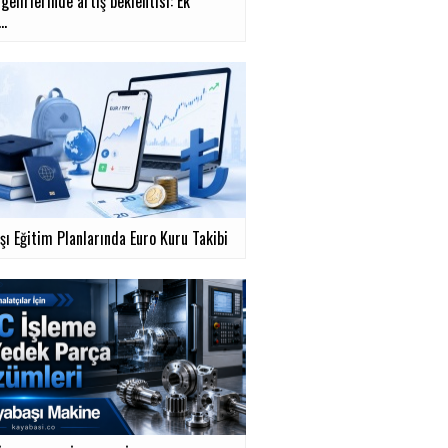
gelirlerinde artış beklentisi: Ek
..
şı Eğitim Planlarında Euro Kuru Takibi