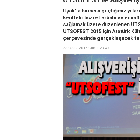
UTSOFEST'le Alışveriş 
Uşak'ta birincisi geçtiğimiz yıl
kentteki ticaret erbabı ve esna
sağlamak üzere düzenlenen UTSOFE
UTSOFEST 2015 için Atatürk Kült
çerçevesinde gerçekleşecek faali
23 Ocak 2015 Cuma 23:47