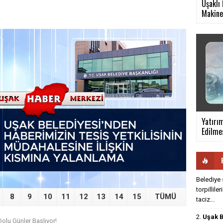
Uşaklı 
Makine.
›
Yatırı
Edilmes
Belediye 
torpillile
8
9
10
11
12
13
14
15
TÜMÜ
taciz...
2.
Uşak B
olu Günler Başlıyor!