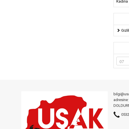
Kadına ş
Gizli
bilgi@us
adresine
DOLDURMA
0532