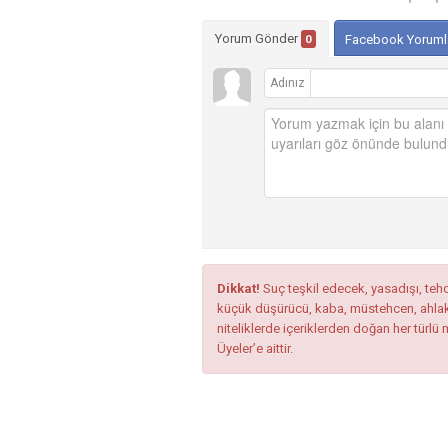
Yorum Gönder
0
Facebook Yoruml
Adınız
Dikkat!
Suç teşkil edecek, yasadışı, tehdi
küçük düşürücü, kaba, müstehcen, ahlaka a
niteliklerde içeriklerden doğan her türlü 
Üyeler’e aittir.