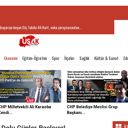
başarıya koşan Diş Tabibi Ali Kurt, vaka yarışmasından...
Ekonomi
Eğitim-Öğretim
Spor
İlçeler
Sağlık
Kültür & Sanat
Ed
CHP Milletvekili Ali Karaoba
CHP Belediye Meclisi Grup
Kendi...
Başkanı...
İL