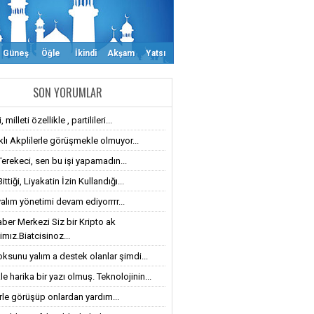
Güneş
Öğle
İkindi
Akşam
Yatsı
SON YORUMLAR
 milleti özellikle , partilileri...
klı Akplilerle görüşmekle olmuyor...
Terekeci, sen bu işi yapamadın...
ttiği, Liyakatin İzin Kullandığı...
alım yönetimi devam ediyorrrr...
ber Merkezi Siz bir Kripto ak
imız.Biatcisinoz...
oksunu yalım a destek olanlar şimdi...
le harika bir yazı olmuş. Teknolojinin...
erle görüşüp onlardan yardım...