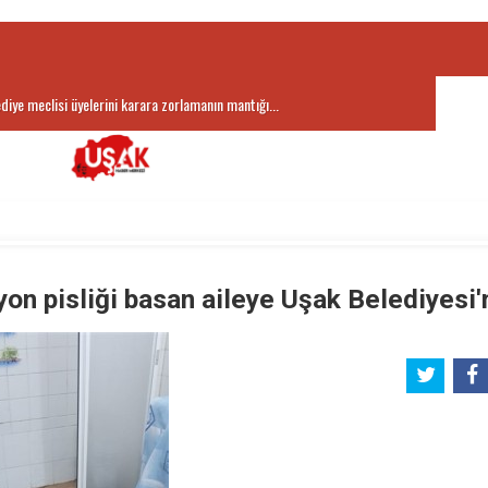
ediye meclisi üyelerini karara zorlamanın mantığı...
yon pisliği basan aileye Uşak Belediyesi'