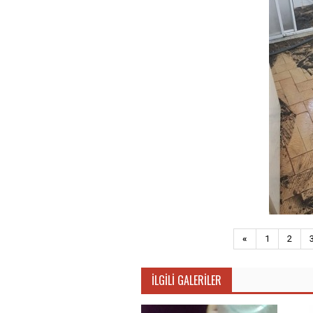
«
1
2
İLGILI GALERILER