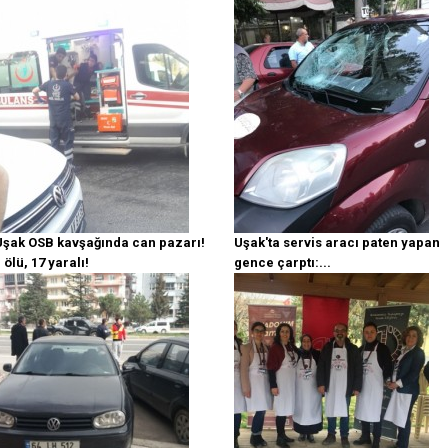
Uşak OSB kavşağında can pazarı!
Uşak'ta servis aracı paten yapan
 ölü, 17 yaralı!
gence çarptı:...