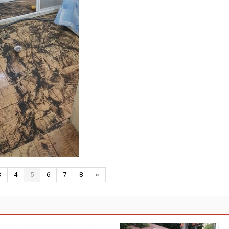
3
4
5
6
7
8
»