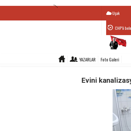
Uşak
CHP'li bel
YAZARLAR
Foto Galeri
Evini kanalizas