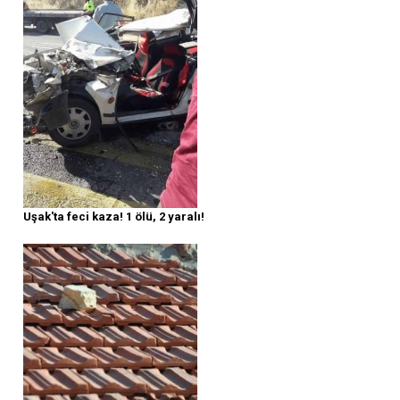
Uşak'ta feci kaza! 1 ölü, 2 yaralı!