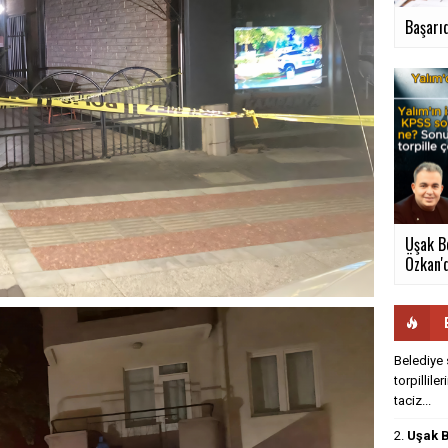
Başarıd
Uşak B
Özkan'd
Belediye 
torpillile
taciz...
2.
Uşak B