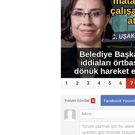
‹
1
2
3
4
5
6
7
Yorum Gönder
0
Facebook Yoruml
Adınız