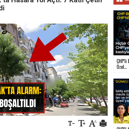
’ta Hasara Yol Açtı: 7 Katlı Çetin
di
CHP'li 
Özel...