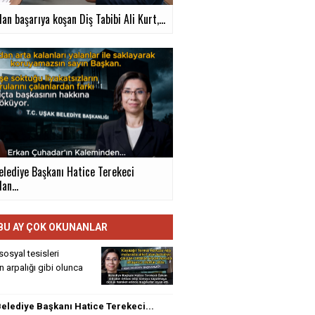
an başarıya koşan Diş Tabibi Ali Kurt,...
elediye Başkanı Hatice Terekeci
an...
BU AY ÇOK OKUNANLAR
sosyal tesisleri
rin arpalığı gibi olunca
elediye Başkanı Hatice Terekeci...