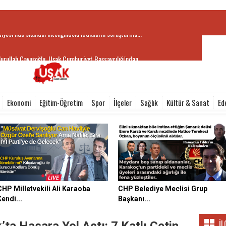
urullah Çavuşoğlu, Uşak Cumhuriyet Başsavcılığı'ndan...
Ekonomi
Eğitim-Öğretim
Spor
İlçeler
Sağlık
Kültür & Sanat
Ed
CHP Milletvekili Ali Karaoba
CHP Belediye Meclisi Grup
Kendi...
Başkanı...
İL