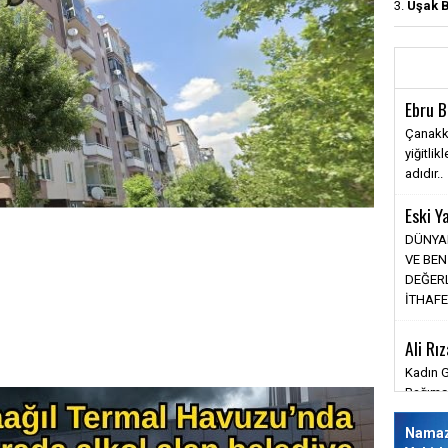
3.
Uşak B
Ebru B
Çanakka
yiğitli
adıdır..
Eski Y
DÜNYA
VE BEN
DEĞER
İTHAFE
Ali Rı
Kadın G
Bağımsı
Nama