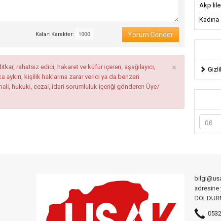
Akp lil
Kadına ş
Yorum Gönder
Kalan Karakter:
×
tkar, rahatsız edici, hakaret ve küfür içeren, aşağılayıcı,
Gizli
ykırı, kişilik haklarına zarar verici ya da benzeri
mali, hukuki, cezai, idari sorumluluk içeriği gönderen Üye/
bilgi@us
adresine
DOLDURMA
0532