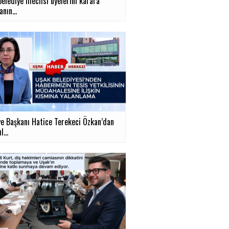
belediye meclisi üyelerini karara
nın...
ye Başkanı Hatice Terekeci Özkan’dan
...