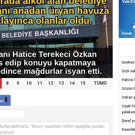
Vakitl
›
İmsak
terekeci,
Gizli sa
Hatice 
8
9
10
11
12
13
14
15
TÜMÜ
Sözün Bi
özkan y
arı
Uşak ha
yalakas
Şeref y
Kesinlik