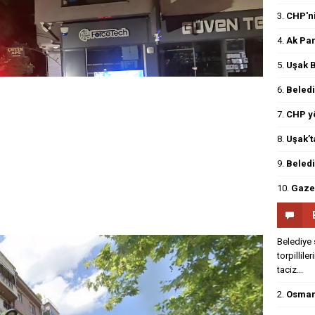
3.
CHP'ni
4.
Ak Par
5.
Uşak B
6.
Beledi
7.
CHP yö
8.
Uşak’t
9.
Beledi
10.
Gazet
Belediye 
torpillile
taciz...
2.
Osmanl