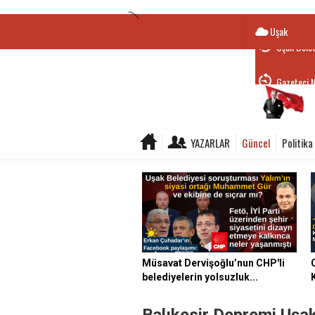
Uşak
Gazeteci N
YAZARLAR
Güncel
Politika
Müsavat Dervişoğlu’nun CHP'li
belediyelerin yolsuzluk...