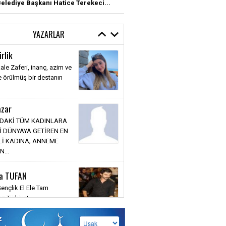
elediye Başkanı Hatice Terekeci...
YAZARLAR
irlik
le Zaferi, inanç, azim ve
kle örülmüş bir destanın
azar
DAKİ TÜM KADINLARA
İ DÜNYAYA GETİREN EN
Lİ KADINA; ANNEME
N...
za TUFAN
ençlik El Ele Tam
z Türkiye!
z