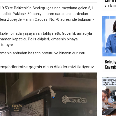
CHP'li 
zorlama
.53’te Balıkesir’in Sındırgı ilçesinde meydana gelen 6,1
edildi. Yaklaşık 30 saniye süren sarsıntının ardından
allesi Zübeyde Hanım Caddesi No:70 adresinde bulunan 7
kipler, binada yaşayanları tahliye etti. Güvenlik amacıyla
tamamen kapatıldı. Polis ekipleri, kimsenin binaya
tutuyor.
celemenin ardından hasarın boyutu ve binanın durumu
Beledi
Kayaağıl
mşehrilerimize geçmiş olsun dileklerimizi iletiyoruz.