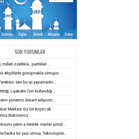
eri
Güneş
Öğle
İkindi
Akşam
Yatsı
SON YORUMLAR
 milleti özellikle , partilileri...
klı Akplilerle görüşmekle olmuyor...
Terekeci, sen bu işi yapamadın...
ttiği, Liyakatin İzin Kullandığı...
alım yönetimi devam ediyorrrr...
ber Merkezi Siz bir Kripto ak
imız.Biatcisinoz...
oksunu yalım a destek olanlar şimdi...
le harika bir yazı olmuş. Teknolojinin...