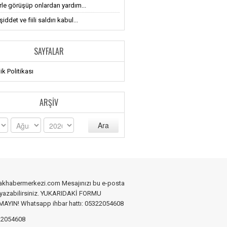
erle görüşüp onlardan yardım...
iddet ve fiili saldırı kabul...
SAYFALAR
lik Politikası
ARŞIV
Ara
akhabermerkezi.com Mesajınızı bu e-posta
 yazabilirsiniz. YUKARIDAKİ FORMU
YIN! Whatsapp ihbar hattı: 05322054608
2054608