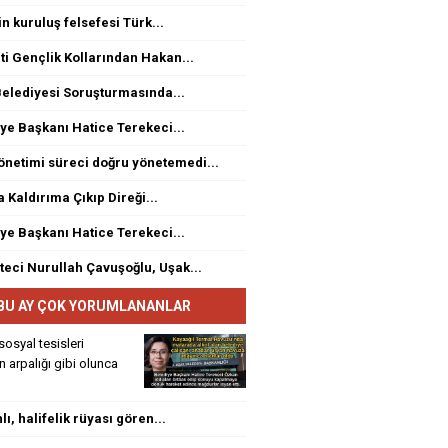
n kuruluş felsefesi Türk...
ti Gençlik Kollarından Hakan...
elediyesi Soruşturmasında...
ye Başkanı Hatice Terekeci...
netimi süreci doğru yönetemedi...
a Kaldırıma Çıkıp Direği...
ye Başkanı Hatice Terekeci...
eci Nurullah Çavuşoğlu, Uşak...
BU AY ÇOK YORUMLANANLAR
sosyal tesisleri
rin arpalığı gibi olunca
ı, halifelik rüyası gören...