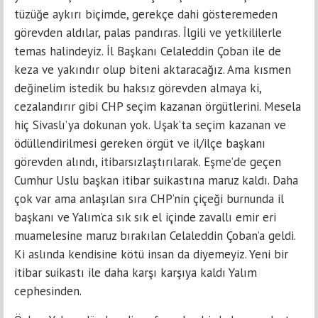
tüzüğe aykırı biçimde, gerekçe dahi gösteremeden
görevden aldılar, palas pandıras. İlgili ve yetkililerle
temas halindeyiz. İl Başkanı Celaleddin Çoban ile de
keza ve yakındır olup biteni aktaracağız. Ama kısmen
değinelim istedik bu haksız görevden almaya ki,
cezalandırır gibi CHP seçim kazanan örgütlerini. Mesela
hiç Sivaslı’ya dokunan yok. Uşak’ta seçim kazanan ve
ödüllendirilmesi gereken örgüt ve il/ilçe başkanı
görevden alındı, itibarsızlaştırılarak. Eşme’de geçen
Cumhur Uslu başkan itibar suikastına maruz kaldı. Daha
çok var ama anlaşılan sıra CHP’nin çiçeği burnunda il
başkanı ve Yalım’ca sık sık el içinde zavallı emir eri
muamelesine maruz bırakılan Celaleddin Çoban’a geldi.
Ki aslında kendisine kötü insan da diyemeyiz. Yeni bir
itibar suikastı ile daha karşı karşıya kaldı Yalım
cephesinden.