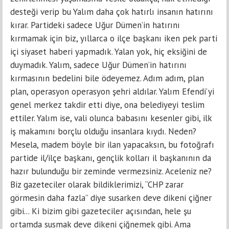
desteği verip bu Yalım daha çok hatırlı insanın hatırını
kırar. Partideki sadece Uğur Dümen’in hatırını
kırmamak için biz, yıllarca o ilçe başkanı iken pek parti
içi siyaset haberi yapmadık. Yalan yok, hiç eksiğini de
duymadık. Yalım, sadece Uğur Dümen’in hatırını
kırmasının bedelini bile ödeyemez. Adım adım, plan
plan, operasyon operasyon şehri aldılar. Yalım Efendi’yi
genel merkez takdir etti diye, ona belediyeyi teslim
ettiler. Yalım ise, vali olunca babasını kesenler gibi, ilk
iş makamını borçlu olduğu insanlara kıydı. Neden?
Mesela, madem böyle bir ilan yapacaksın, bu fotoğrafı
partide il/ilçe başkanı, gençlik kolları il başkanının da
hazır bulunduğu bir zeminde vermezsiniz. Aceleniz ne?
Biz gazeteciler olarak bildiklerimizi, “CHP zarar
görmesin daha fazla” diye susarken deve dikeni çiğner
gibi... Ki bizim gibi gazeteciler açısından, hele şu
ortamda susmak deve dikeni çiğnemek gibi. Ama