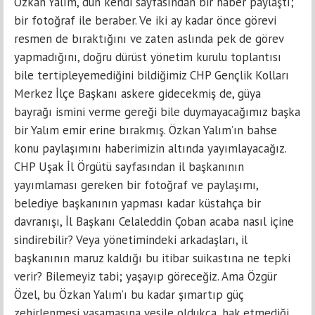
Özkan Yalım, dün kendi sayfasından bir haber paylaştı;
bir fotoğraf ile beraber. Ve iki ay kadar önce görevi
resmen de bıraktığını ve zaten aslında pek de görev
yapmadığını, doğru dürüst yönetim kurulu toplantısı
bile tertipleyemediğini bildiğimiz CHP Gençlik Kolları
Merkez İlçe Başkanı askere gidecekmiş de, güya
bayrağı ismini verme gereği bile duymayacağımız başka
bir Yalım emir erine bırakmış. Özkan Yalım’ın bahse
konu paylaşımını haberimizin altında yayımlayacağız.
CHP Uşak İl Örgütü sayfasından il başkanının
yayımlaması gereken bir fotoğraf ve paylaşımı,
belediye başkanının yapması kadar küstahça bir
davranışı, İl Başkanı Celaleddin Çoban acaba nasıl içine
sindirebilir? Veya yönetimindeki arkadaşları, il
başkanının maruz kaldığı bu itibar suikastına ne tepki
verir? Bilemeyiz tabi; yaşayıp göreceğiz. Ama Özgür
Özel, bu Özkan Yalım’ı bu kadar şımartıp güç
zehirlenmesi yaşamasına vesile oldukça, hak etmediği