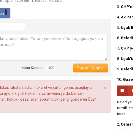
 Toplam 224 Bin TL Parasını Kurtardı!
3.
CHP'ni
arı
4.
Ak Par
5.
Uşak B
6.
Beledi
7.
CHP yö
8.
Uşak’t
Yorum Gönder
Kalan Karakter:
9.
Beledi
10.
Gazet
×
tkar, rahatsız edici, hakaret ve küfür içeren, aşağılayıcı,
ykırı, kişilik haklarına zarar verici ya da benzeri
mali, hukuki, cezai, idari sorumluluk içeriği gönderen Üye/
Belediye 
torpillile
taciz...
2.
Osmanl