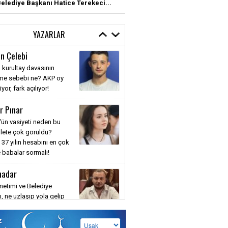
elediye Başkanı Hatice Terekeci...
YAZARLAR
n Çelebi
 kurultay davasının
nme sebebi ne? AKP oy
or, fark açılıyor!
r Pınar
'ün vasiyeti neden bu
llete çok görüldü?
 37 yılın hesabını en çok
 babalar sormalı!
hadar
etimi ve Belediye
, ne uzlaşıp yola gelip
aya ne de muhatap alıp
a yazıp savaşmaya
z
siniz