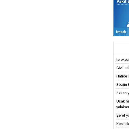
Vakitl
İmsak
terekeci,
Gizli sa
Hatice 
Sözün Bi
özkan y
Uşak ha
yalakas
Şeref y
Kesinlik