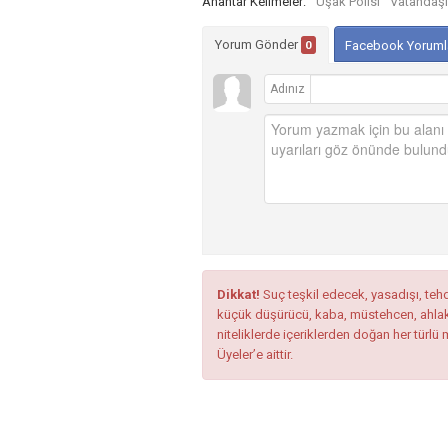
Anahtar Kelimeler:
Uşak Polisi
Vatandaşın
Yorum Gönder
0
Facebook Yoruml
Adınız
Dikkat!
Suç teşkil edecek, yasadışı, tehdi
küçük düşürücü, kaba, müstehcen, ahlaka a
niteliklerde içeriklerden doğan her türlü 
Üyeler’e aittir.