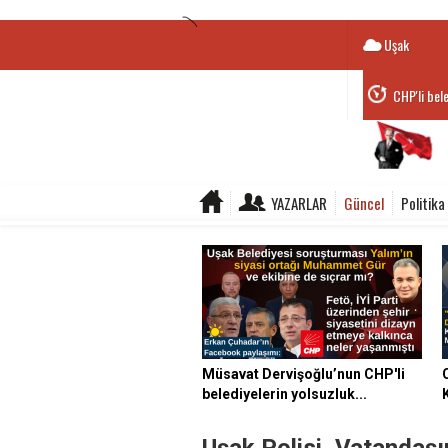
Uşak
Belediye B
YAZARLAR
Güncel
Politika
Müsavat Dervişoğlu’nun CHP'li
belediyelerin yolsuzluk...