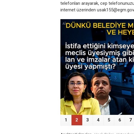
telefonları arayarak, cep telefonunu
internet üzerinden usak155@egm.gov.tr 
‹
1
2
3
4
5
6
7