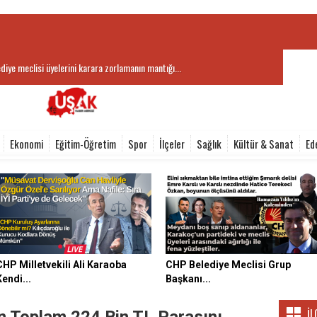
aşkanı Hatice Terekeci Özkan’dan Kayaağıl Termal Tesisler’e...
Ekonomi
Eğitim-Öğretim
Spor
İlçeler
Sağlık
Kültür & Sanat
Ed
CHP Milletvekili Ali Karaoba
CHP Belediye Meclisi Grup
Kendi...
Başkanı...
İL