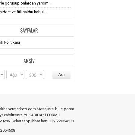
erle görüşüp onlardan yardım...
iddet ve fiili saldırı kabul...
SAYFALAR
lik Politikası
ARŞIV
Ara
akhabermerkezi.com Mesajınızı bu e-posta
 yazabilirsiniz. YUKARIDAKİ FORMU
YIN! Whatsapp ihbar hattı: 05322054608
2054608