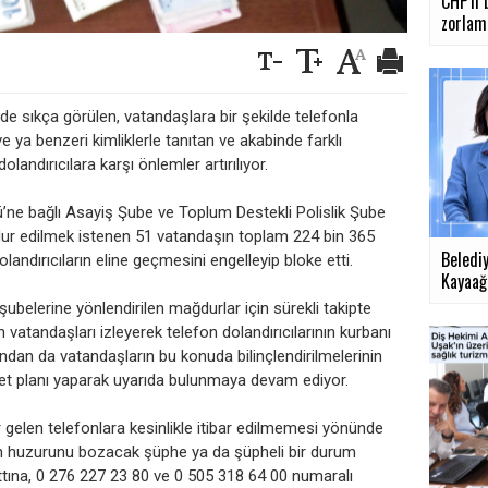
CHP'li 
zorlama
 sıkça görülen, vatandaşlara bir şekilde telefonla
ve ya benzeri kimliklerle tanıtan ve akabinde farklı
olandırıcılara karşı önlemler artırılıyor.
e bağlı Asayiş Şube ve Toplum Destekli Polislik Şube
ğdur edilmek istenen 51 vatandaşın toplam 224 bin 365
Beledi
ndırıcıların eline geçmesini engelleyip bloke etti.
Kayaağıl
 şubelerine yönlendirilen mağdurlar için sürekli takipte
n vatandaşları izleyerek telefon dolandırıcılarının kurbanı
ndan da vatandaşların bu konuda bilinçlendirilmelerinin
yet planı yaparak uyarıda bulunmaya devam ediyor.
ür gelen telefonlara kesinlikle itibar edilmemesi yönünde
un huzurunu bozacak şüphe ya da şüpheli bir durum
ttına, 0 276 227 23 80 ve 0 505 318 64 00 numaralı