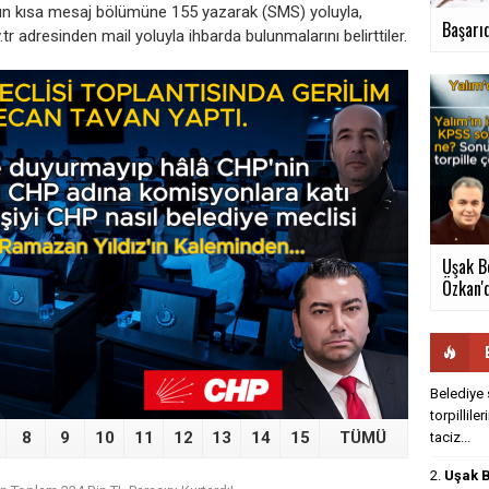
zun kısa mesaj bölümüne 155 yazarak (SMS) yoluyla,
Başarıd
adresinden mail yoluyla ihbarda bulunmalarını belirttiler.
›
Uşak B
Özkan'd
Belediye 
torpillile
8
9
10
11
12
13
14
15
TÜMÜ
taciz...
2.
Uşak B