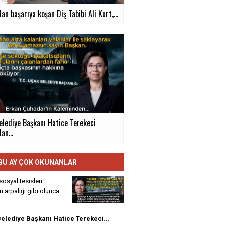
an başarıya koşan Diş Tabibi Ali Kurt,...
elediye Başkanı Hatice Terekeci
an...
BU AY ÇOK OKUNANLAR
sosyal tesisleri
rin arpalığı gibi olunca
elediye Başkanı Hatice Terekeci...