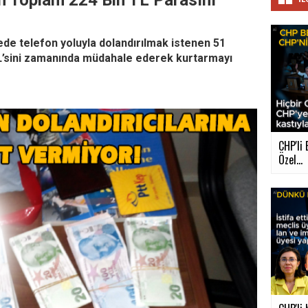
ın Toplam 224 Bin TL Parasını
rede telefon yoluyla dolandırılmak istenen 51
L’sini zamanında müdahale ederek kurtarmayı
CHP'li 
Özel...