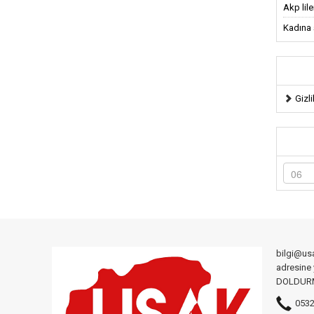
Akp lil
Kadına ş
Gizli
bilgi@us
adresine
DOLDURMA
0532