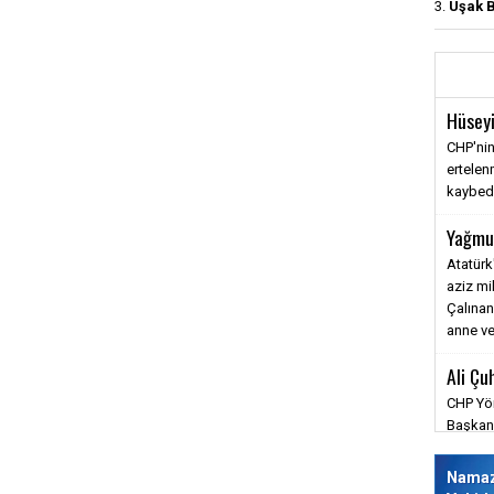
3.
Uşak B
Hüseyi
CHP'nin
ertele
kaybediy
Yağmu
Atatürk
aziz mi
Çalınan
anne ve
Ali Çu
CHP Yön
Başkanı
barışm
savunm
Nama
değmez