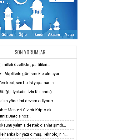
eri
Güneş
Öğle
İkindi
Akşam
Yatsı
SON YORUMLAR
 milleti özellikle , partilileri...
klı Akplilerle görüşmekle olmuyor...
Terekeci, sen bu işi yapamadın...
ttiği, Liyakatin İzin Kullandığı...
alım yönetimi devam ediyorrrr...
ber Merkezi Siz bir Kripto ak
imız.Biatcisinoz...
oksunu yalım a destek olanlar şimdi...
le harika bir yazı olmuş. Teknolojinin...