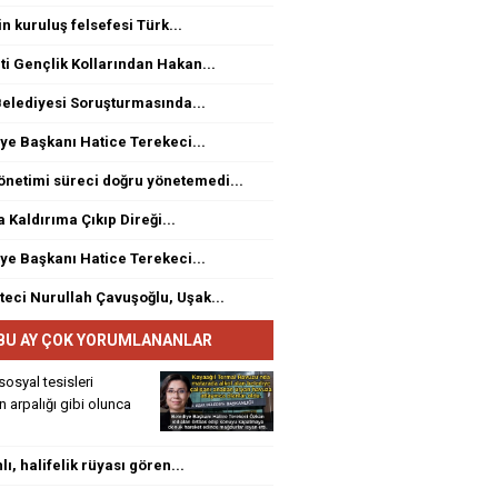
n kuruluş felsefesi Türk...
ti Gençlik Kollarından Hakan...
elediyesi Soruşturmasında...
ye Başkanı Hatice Terekeci...
netimi süreci doğru yönetemedi...
a Kaldırıma Çıkıp Direği...
ye Başkanı Hatice Terekeci...
eci Nurullah Çavuşoğlu, Uşak...
BU AY ÇOK YORUMLANANLAR
sosyal tesisleri
rin arpalığı gibi olunca
ı, halifelik rüyası gören...