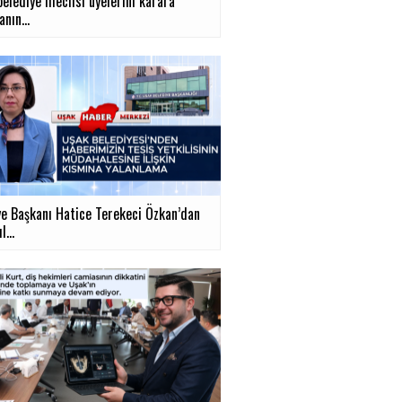
belediye meclisi üyelerini karara
nın...
ye Başkanı Hatice Terekeci Özkan’dan
...