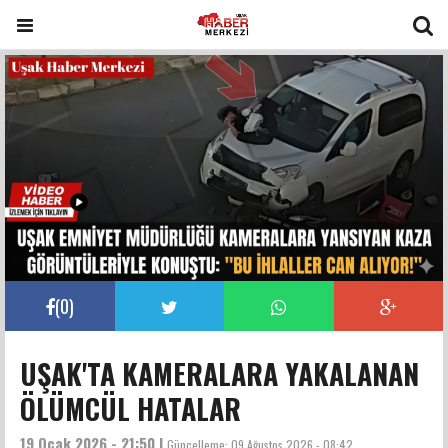
(
0
)
UŞAK'TA KAMERALARA YAKALANAN
ÖLÜMCÜL HATALAR
19 Ocak 2026 - 21:50 |
Güncelleme:
09 Ağustos 2026 - 08:42