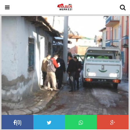
(
0
)