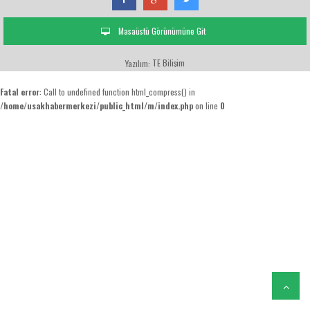
Masaüstü Görünümüne Git
TE Bilişim
Yazılım:
Fatal error
: Call to undefined function html_compress() in
/home/usakhabermerkezi/public_html/m/index.php
on line
0