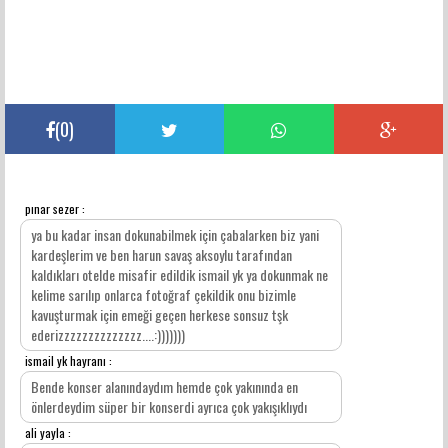
(
0
)
pınar sezer :
YORUMLAR
ya bu kadar insan dokunabilmek için çabalarken biz yani
kardeşlerim ve ben harun savaş aksoylu tarafından
kaldıkları otelde misafir edildik ismail yk ya dokunmak ne
kelime sarılıp onlarca fotoğraf çekildik onu bizimle
kavuşturmak için emeği geçen herkese sonsuz tşk
ederizzzzzzzzzzzzzz....:)))))))
ismail yk hayranı :
Bende konser alanındaydım hemde çok yakınında en
önlerdeydim süper bir konserdi ayrıca çok yakışıklıydı
ali yayla :