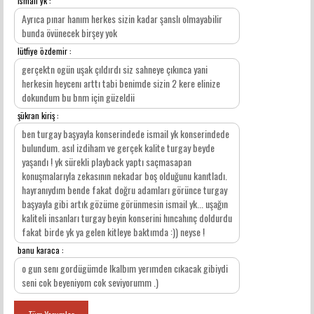
ismail yk :
Ayrıca pınar hanım herkes sizin kadar şanslı olmayabilir
bunda övünecek birşey yok
lütfiye özdemir :
gerçektn ogün uşak çıldırdı siz sahneye çıkınca yani
herkesin heycenı arttı tabi benimde sizin 2 kere elinize
dokundum bu bnm için güzeldii
şükran kiriş :
ben turgay başyayla konserindede ismail yk konserindede
bulundum. asıl izdiham ve gerçek kalite turgay beyde
yaşandı ! yk sürekli playback yaptı saçmasapan
konuşmalarıyla zekasının nekadar boş olduğunu kanıtladı.
hayranıydım bende fakat doğru adamları görünce turgay
başyayla gibi artık gözüme görünmesin ismail yk... uşağın
kaliteli insanları turgay beyin konserini hıncahınç doldurdu
fakat birde yk ya gelen kitleye baktımda :)) neyse !
banu karaca :
o gun senı gordügümde lkalbım yerımden cıkacak gibiydi
seni cok beyeniyom cok seviyorumm .)