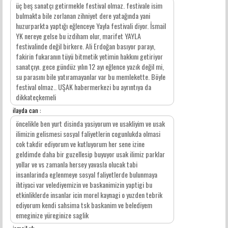
üç beş sanatçı getirmekle festival olmaz. festivale isim
bulmakta bile zorlanan zihniyet dere yatağında yani
huzurparkta yaptığı eğlenceye Yayla festivali diyor. İsmail
YK nereye gelse bu izdiham olur, marifet YAYLA
festivalinde değil birkere. Ali Erdoğan basıyor parayı,
fakirin fukaranın tüyü bitmetik yetimin hakkını getiriyor
sanatçıyı. gece gündüz yılın 12 ayı eğlence yazık değil mi,
su parasını bile yatıramayanlar var bu memlekette. Böyle
festival olmaz.. UŞAK habermerkezi bu ayrıntıya da
dikkateçkemeli
ilayda can :
öncelikle ben yurt disinda yasiyorum ve usakliyim ve usak
ilimizin gelismesi sosyal faliyetlerin cogunlukda olmasi
cok takdir ediyorum ve kutluyorum her sene izine
geldimde daha bir guzellesip buyuyor usak ilimiz parklar
yollar ve vs zamanla hersey yavasla olucak tabi
insanlarinda eglenmeye sosyal faliyetlerde bulunmaya
ihtiyaci var velediyemizin ve baskanimizin yaptigi bu
etkinliklerde insanlar icin morel kaynagi o yuzden tebrik
ediyorum kendi sahsima tsk baskanim ve belediyem
emeginize yüreginize saglik