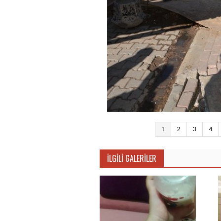
1
2
3
4
İLGILI GALERILER