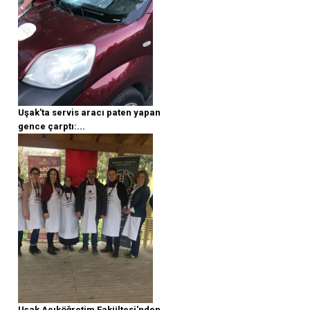
Uşak'ta servis aracı paten yapan
gence çarptı:...
Uşak Açıköğretim Fakültesi'nden