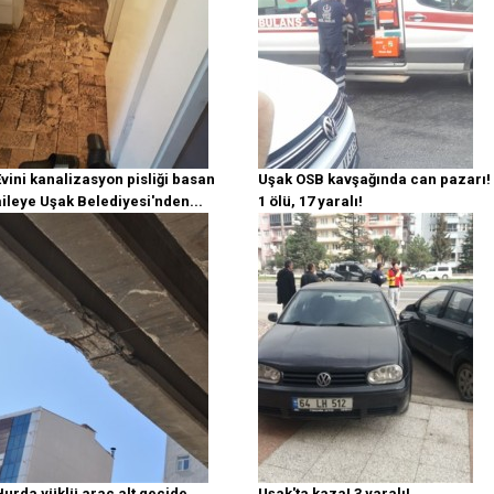
Evini kanalizasyon pisliği basan
Uşak OSB kavşağında can pazarı!
aileye Uşak Belediyesi'nden...
1 ölü, 17 yaralı!
Hurda yüklü araç alt geçide
Uşak'ta kaza! 3 yaralı!