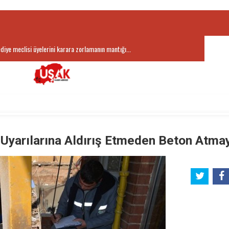
ediye meclisi üyelerini karara zorlamanın mantığı...
aşkanı Hatice Terekeci Özkan’dan Kayaağıl Termal Tesisler’e...
 Uyarılarına Aldırış Etmeden Beton Atma