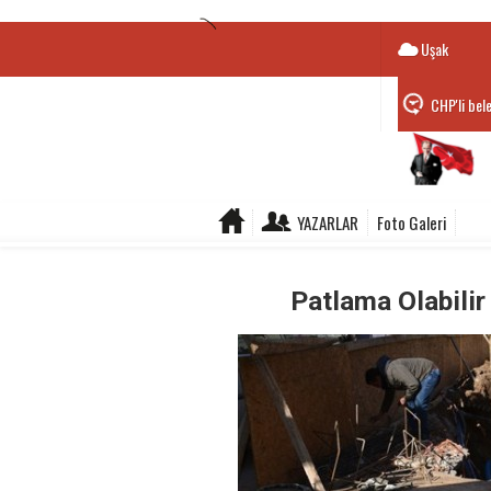
Uşak
CHP'li bel
Belediye B
YAZARLAR
Foto Galeri
Patlama Olabilir