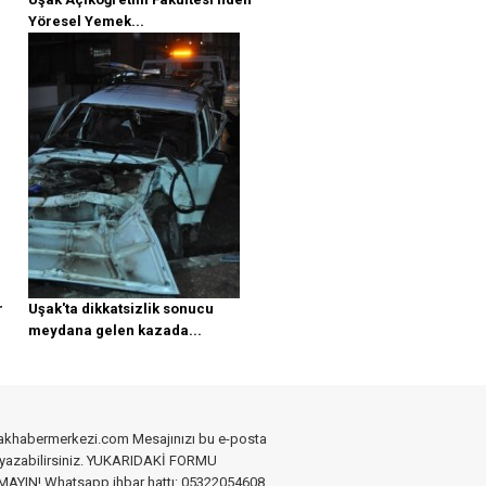
Yöresel Yemek...
r
Uşak'ta dikkatsizlik sonucu
meydana gelen kazada...
akhabermerkezi.com Mesajınızı bu e-posta
 yazabilirsiniz. YUKARIDAKİ FORMU
YIN! Whatsapp ihbar hattı: 05322054608