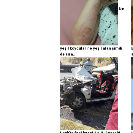
Ne
yeşil koydular ne yeşil alan şimdi
de sıra...
Uşak'ta feci kaza! 1 ölü, 2 yaralı!