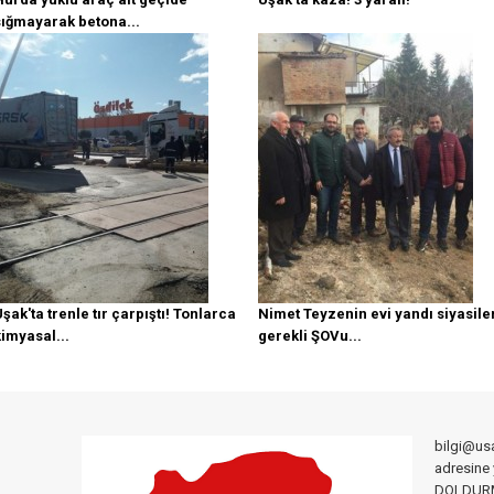
sığmayarak betona...
şak'ta trenle tır çarpıştı! Tonlarca
Nimet Teyzenin evi yandı siyasile
kimyasal...
gerekli ŞOVu...
bilgi@us
adresine
DOLDURMA