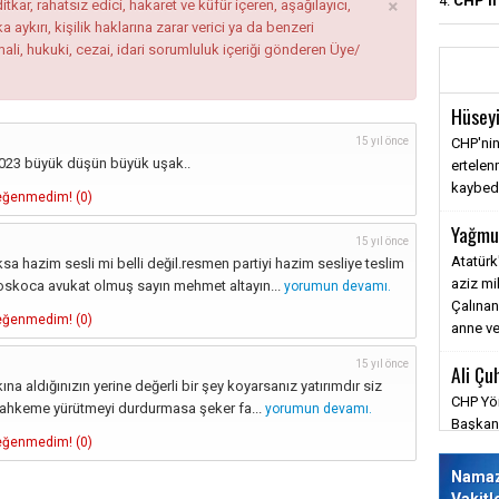
×
4.
CHP'li
tkar, rahatsız edici, hakaret ve küfür içeren, aşağılayıcı,
ykırı, kişilik haklarına zarar verici ya da benzeri
mali, hukuki, cezai, idari sorumluluk içeriği gönderen Üye/
Hüseyi
15 yıl önce
CHP'nin
023 büyük düşün büyük uşak..
ertele
kaybediy
ğenmedim! (
0
)
Yağmu
15 yıl önce
Atatürk
sa hazim sesli mi belli değil.resmen partiyi hazim sesliye teslim
aziz mi
koskoca avukat olmuş sayın mehmet altayın...
yorumun devamı.
Çalınan
ğenmedim! (
0
)
anne ve
15 yıl önce
Ali Çu
kına aldığınızın yerine değerli bir şey koyarsanız yatırımdır siz
CHP Yön
 mahkeme yürütmeyi durdurmasa şeker fa...
yorumun devamı.
Başkanı
ğenmedim! (
0
)
barışm
savunm
Nama
değmez