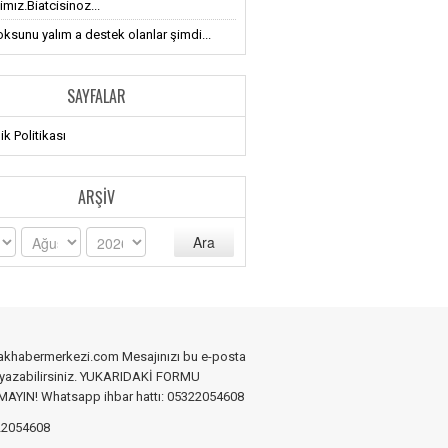
imız.Biatcisinoz...
oksunu yalım a destek olanlar şimdi...
SAYFALAR
lik Politikası
ARŞIV
Ara
akhabermerkezi.com Mesajınızı bu e-posta
 yazabilirsiniz. YUKARIDAKİ FORMU
YIN! Whatsapp ihbar hattı: 05322054608
2054608