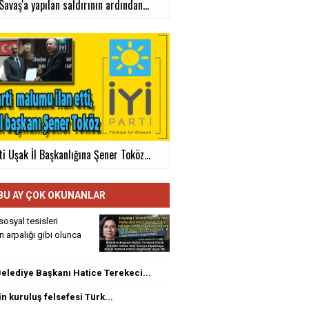
avaş'a yapılan saldırının ardından...
ti Uşak İl Başkanlığına Şener Toköz...
BU AY ÇOK OKUNANLAR
sosyal tesisleri
rin arpalığı gibi olunca
elediye Başkanı Hatice Terekeci...
n kuruluş felsefesi Türk...