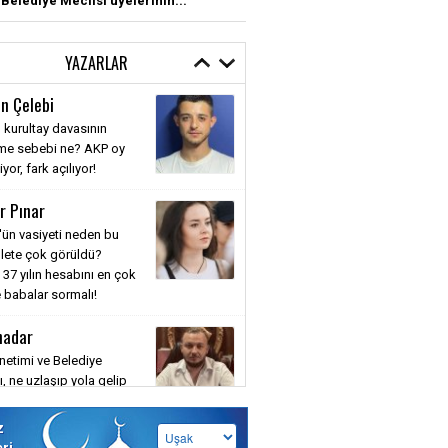
 Belediye Meclisi üyelerinin...
YAZARLAR
n Çelebi
 kurultay davasının
nme sebebi ne? AKP oy
or, fark açılıyor!
r Pınar
'ün vasiyeti neden bu
llete çok görüldü?
 37 yılın hesabını en çok
 babalar sormalı!
hadar
etimi ve Belediye
, ne uzlaşıp yola gelip
aya ne de muhatap alıp
a yazıp savaşmaya
z
siniz