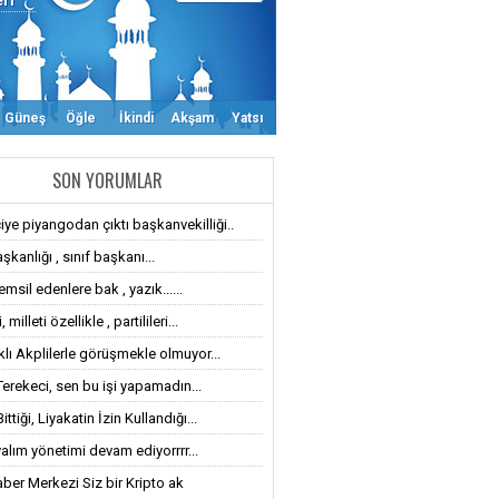
eri
Güneş
Öğle
İkindi
Akşam
Yatsı
SON YORUMLAR
iye piyangodan çıktı başkanvekilliği..
şkanlığı , sınıf başkanı...
emsil edenlere bak , yazık......
 milleti özellikle , partilileri...
klı Akplilerle görüşmekle olmuyor...
Terekeci, sen bu işi yapamadın...
ttiği, Liyakatin İzin Kullandığı...
alım yönetimi devam ediyorrrr...
ber Merkezi Siz bir Kripto ak