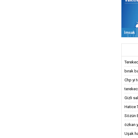
Vakitl
İmsak
Terekec
bırak ba
Chp yi t
terekeci,
Gizli sa
Hatice 
Sözün Bi
özkan y
Uşak ha