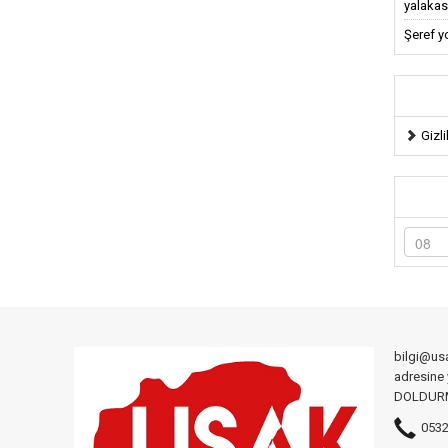
yalakas
Şeref y
Gizli
bilgi@us
adresine
DOLDURMA
0532