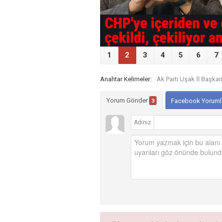
1
2
3
4
5
6
7
Anahtar Kelimeler:
Ak Parti Uşak İl Başka
Yorum Gönder
3
Facebook Yoruml
Adınız