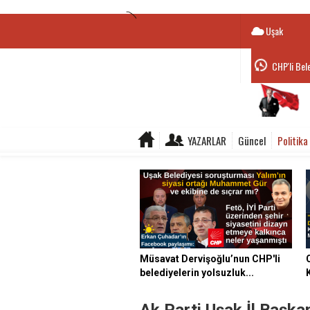
Uşak
CHP'li Bele
YAZARLAR
Güncel
Politika
Müsavat Dervişoğlu’nun CHP'li
belediyelerin yolsuzluk...