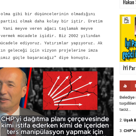
Hakan S
 olma gibi bir düşüncelerinin olmadığını
 partisi olmak daha kolay bir iştir. Üretim
. Yani meyve veren ağacı taşlamak meyve
 vermek mücadele işidir. Biz 2002 yılından
mücadele ediyoruz. Yatırımlar yapıyoruz. Ak
zın geleceği için vizyon projelerine imza
ğımız güçle başaracağız" diye konuştu.
İYİ Par
Belediye 
torpillile
taciz...
›
2.
Uşak B
3.
CHP'ni