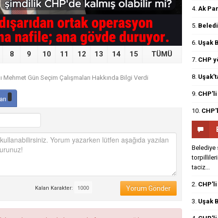
4.
Ak Par
5.
Beledi
6.
Uşak B
8
9
10
11
12
13
14
15
TÜMÜ
7.
CHP yö
8.
Uşak’t
nı Mehmet Gün Seçim Çalışmaları Hakkında Bilgi Verdi
9.
CHP'li
arı
10.
CHP'l
Belediye 
torpillile
taciz...
2.
CHP'li
Yorum Gönder
Kalan Karakter:
3.
Uşak B