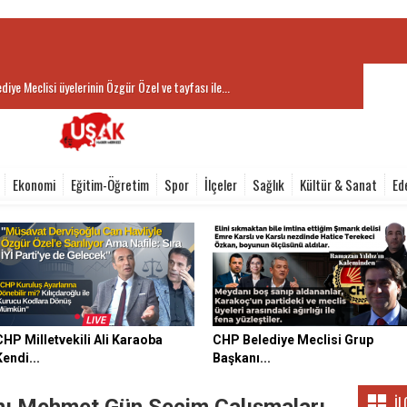
diye Meclisi üyelerinin Özgür Özel ve tayfası ile...
Ekonomi
Eğitim-Öğretim
Spor
İlçeler
Sağlık
Kültür & Sanat
Ed
CHP Milletvekili Ali Karaoba
CHP Belediye Meclisi Grup
Kendi...
Başkanı...
İL