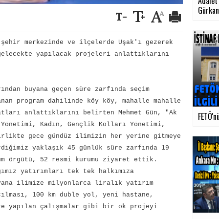
Adalet 
Gürkan.
 şehir merkezinde ve ilçelerde Uşak'ı gezerek
gelecekte yapılacak projeleri anlattıklarını
rından buyana geçen süre zarfında seçim
anan program dahilinde köy köy, mahalle mahalle
atları anlattıklarını belirten Mehmet Gün, "Ak
FETÖ'nü
 Yönetimi, Kadın, Gençlik Kolları Yönetimi,
irlikte gece gündüz ilimizin her yerine gitmeye
rdiğimiz yaklaşık 45 günlük süre zarfında 19
um örgütü, 52 resmi kurumu ziyaret ettik.
ğımız yatırımları tek tek halkımıza
yana ilimize milyonlarca liralık yatırım
çılması, 100 km duble yol, yeni hastane,
ze yapılan çalışmalar gibi bir ok projeyi