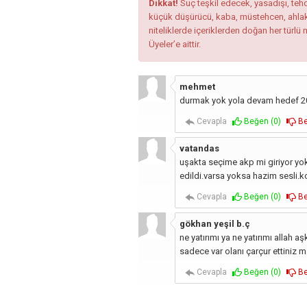
Dikkat!
Suç teşkil edecek, yasadışı, tehdi
küçük düşürücü, kaba, müstehcen, ahlaka a
niteliklerde içeriklerden doğan her türlü 
Üyeler’e aittir.
mehmet
durmak yok yola devam hedef 2
Cevapla
Beğen (
0
)
Be
vatandas
uşakta seçime akp mi giriyor yok
edildi.varsa yoksa hazim sesli.
Cevapla
Beğen (
0
)
Be
gökhan yeşil b.ç
ne yatırımı ya ne yatırımı allah aş
sadece var olanı çarçur ettiniz
Cevapla
Beğen (
0
)
Be