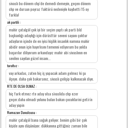
sivaslı bu dönem chp'de demedi demeyin, geçen dönem
chp ve dursun poyraz faktörü nedeniyle kaybetti 15 oy
farkla!
ak partili :
mahir çatalgöl çok iyi bir seçim yaptı ak parti bld
başkanlığı adaylığı için dürüsttür seveni sayanı çoktur
adayların içinde de en iyisi kişilik insanlık namına mahir
abidir onun için hayırlısını temenni ediyorum bu yolda
başarılar diliyorum arkandayız mahir abi sivaslının en
sevilen sayılan güzel insanı...
tarafsız :
vay arkadas, zaten hiç iş yapacak adam gelmez ki şu
ilçeye. daha çok bakarsınız, sivaslı gelişip kalkınacak diye.
RTE DE OLSA OLMAZ :
hiç fark etmez rte aday olsa si̇vaslida chp ezer
geçer.daha olmadi yolunu bulan bakan çocuklarini geti̇ri̇n
aday yapin
Ramazan Davulcusu :
mahir çatalgöl bana soğuk geliyor. benim gibi bir çok
kişide aynı düşünüyor. dükkanına gittiğiniz zaman bile