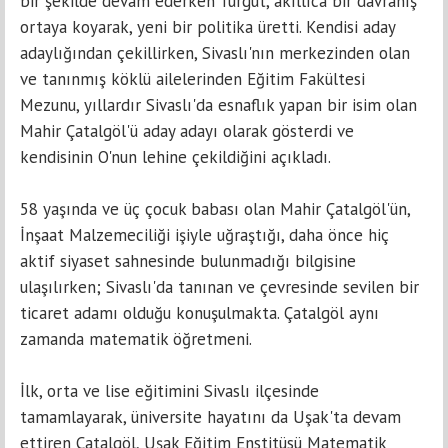
bir şekilde devam ederken Turgut, akıllıca bir davranış
ortaya koyarak, yeni bir politika üretti. Kendisi aday
adaylığından çekillirken, Sivaslı'nın merkezinden olan
ve tanınmış köklü ailelerinden Eğitim Fakültesi
Mezunu, yıllardır Sivaslı'da esnaflık yapan bir isim olan
Mahir Çatalgöl'ü aday adayı olarak gösterdi ve
kendisinin O'nun lehine çekildiğini açıkladı.
58 yaşında ve üç çocuk babası olan Mahir Çatalgöl'ün,
İnşaat Malzemeciliği işiyle uğraştığı, daha önce hiç
aktif siyaset sahnesinde bulunmadığı bilgisine
ulaşılırken; Sivaslı'da tanınan ve çevresinde sevilen bir
ticaret adamı olduğu konuşulmakta. Çatalgöl aynı
zamanda matematik öğretmeni.
İlk, orta ve lise eğitimini Sivaslı ilçesinde
tamamlayarak, üniversite hayatını da Uşak'ta devam
ettiren Çatalgöl, Uşak Eğitim Enstitüsü Matematik