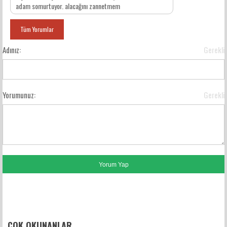
adam somurtuyor. alacağını zannetmem
Tüm Yorumlar
Adınız:
Gerekli
Yorumunuz:
Gerekli
FACEBOOK YORUMLARI
ÇOK OKUNANLAR