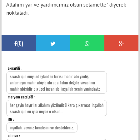
Allahım yar ve yardımcımız olsun selametle" diyerek
noktaladı.
(
0
)
akpartili :
YORUMLAR
sivaslı için eniyi adaylardan birisi mahir abi yanlış
anlamayın mahir abiyle akraba falan değiliz sivaslının
mahir abisidir o güzel insan abi inşallah senin yanindayiz
meryem çatalgöl :
her şeyin hayırlısı allahım yüzümüzü kara çıkarmaz inşallah
sivaslı için en iyisi neyse o olsun...
BG :
inşallah. seviriz kendisini ve destekleriz.
ali rıza :