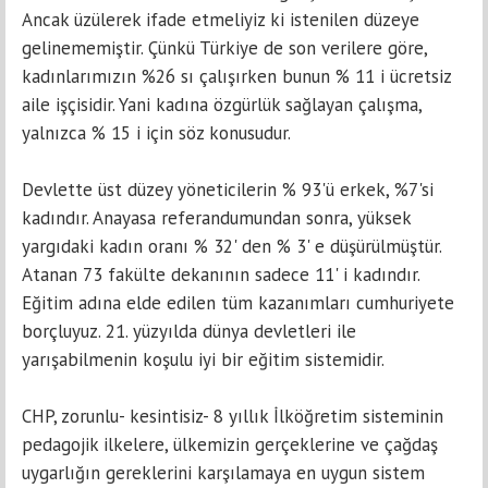
Ancak üzülerek ifade etmeliyiz ki istenilen düzeye
gelinememiştir. Çünkü Türkiye de son verilere göre,
kadınlarımızın %26 sı çalışırken bunun % 11 i ücretsiz
aile işçisidir. Yani kadına özgürlük sağlayan çalışma,
yalnızca % 15 i için söz konusudur.
Devlette üst düzey yöneticilerin % 93'ü erkek, %7'si
kadındır. Anayasa referandumundan sonra, yüksek
yargıdaki kadın oranı % 32' den % 3' e düşürülmüştür.
Atanan 73 fakülte dekanının sadece 11' i kadındır.
Eğitim adına elde edilen tüm kazanımları cumhuriyete
borçluyuz. 21. yüzyılda dünya devletleri ile
yarışabilmenin koşulu iyi bir eğitim sistemidir.
CHP, zorunlu- kesintisiz- 8 yıllık İlköğretim sisteminin
pedagojik ilkelere, ülkemizin gerçeklerine ve çağdaş
uygarlığın gereklerini karşılamaya en uygun sistem