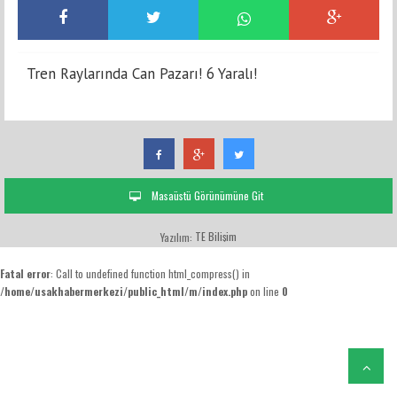
Tren Raylarında Can Pazarı! 6 Yaralı!
Masaüstü Görünümüne Git
TE Bilişim
Yazılım:
Fatal error
: Call to undefined function html_compress() in
/home/usakhabermerkezi/public_html/m/index.php
on line
0