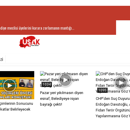
ediye meclisi üyelerini karara zorlamanın mantığı...
aşkanı Hatice Terekeci Özkan’dan Kayaağıl Termal Tesisler’e...
zi
1034
1095
Pazar yeri yıkılmasın diyen
esnaf, Belediyeye isyan
CHP'den Suç Duyuru
imlerinin Sonucunu
bayrağı çekti!
Erdoğan Davutoğlu, 
atlar Belirleyecek
Fidan Terör Örgütün
Yapılanmasına Göz