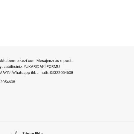
akhabermerkezi.com Mesajınızı bu e-posta
 yazabilirsiniz. YUKARIDAKİ FORMU
YIN! Whatsapp ihbar hattı: 05322054608
2054608
Sitene Ekle