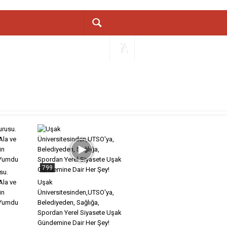
799
su.
Ala ve
Uşak
ün
Üniversitesinden,UTSO'ya,
 Yumdu
Belediyeden, Sağlığa,
Spordan Yerel Siyasete Uşak
Gündemine Dair Her Şey!