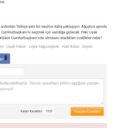
nme
in ardından Türkiye yeni bir seçime daha yaklaşıyor. Ağustos ayında
fa Cumhurbaşkanı'nı seçmek için sandığa gidecek. Peki Uşak
klıların Cumhurbaşkanı'nda olmasını istedikleri özellikler neler?
imi
Uşak Haber
Leyla Yağcızeybek
Halil Aslan
Seçim
arı
Yorum Gönder
Kalan Karakter: