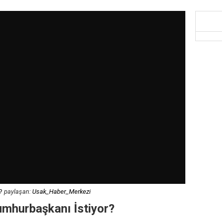
?
paylaşan:
Usak_Haber_Merkezi
umhurbaşkanı İstiyor?