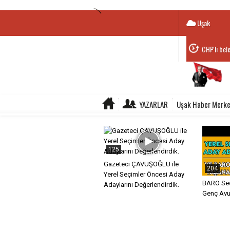
Uşak
CHP'li bel
Belediye B
YAZARLAR
Uşak Haber Merke
125
Gazeteci ÇAVUŞOĞLU ile
204
Yerel Seçimler Öncesi Aday
BARO Seç
Adaylarını Değerlendirdik.
Genç Avuk