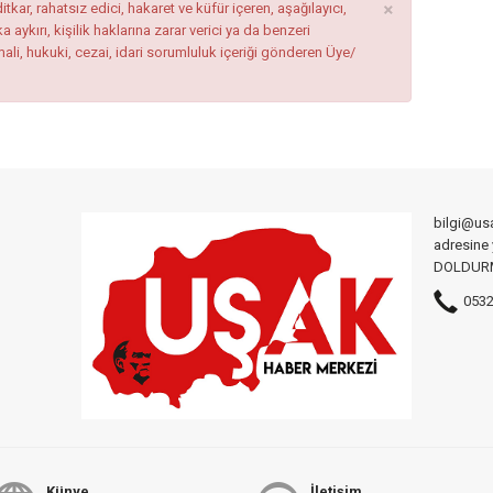
×
tkar, rahatsız edici, hakaret ve küfür içeren, aşağılayıcı,
ykırı, kişilik haklarına zarar verici ya da benzeri
mali, hukuki, cezai, idari sorumluluk içeriği gönderen Üye/
bilgi@us
adresine
DOLDURMA
0532
Künye
İletişim