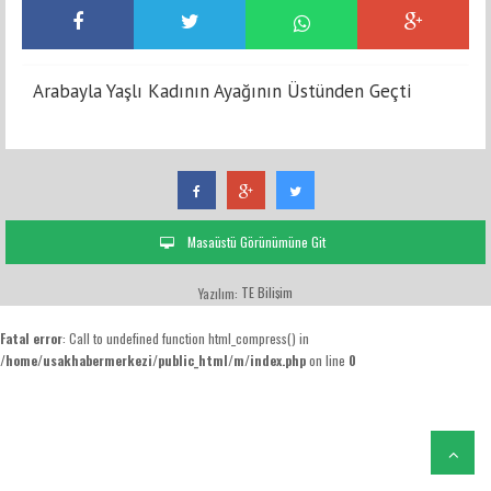
Arabayla Yaşlı Kadının Ayağının Üstünden Geçti
Masaüstü Görünümüne Git
TE Bilişim
Yazılım:
Fatal error
: Call to undefined function html_compress() in
/home/usakhabermerkezi/public_html/m/index.php
on line
0