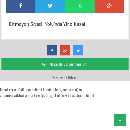
Bitmeyen Sivaslı Yolu'nda Yine Kaza!
Masaüstü Görünümüne Git
TE Bilişim
Yazılım:
Fatal error
: Call to undefined function html_compress() in
/home/usakhabermerkezi/public_html/m/index.php
on line
0