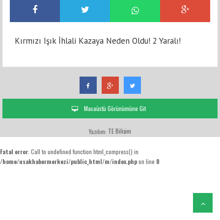
Kırmızı Işık İhlali Kazaya Neden Oldu! 2 Yaralı!
Masaüstü Görünümüne Git
TE Bilişim
Yazılım:
Fatal error
: Call to undefined function html_compress() in
/home/usakhabermerkezi/public_html/m/index.php
on line
0