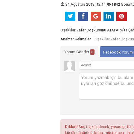
31 Ağustos 2013, 12:14
1842
Görünt
Uşaklılar Zafer Çoşkusunu ATAPARK'ta Şa
Anahtar Kelimeler
Uşaklılar Zafer Çoşku
Yorum Gönder
0
Facebook Yoruml
Adınız
Dikkat!
Suç teşkil edecek, yasadışı, tehdi
küçük düşürücü, kaba, müstehcen, ahlaka a