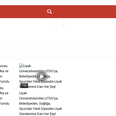
799
su.
Ala ve
Uşak
ün
Üniversitesinden,UTSO'ya,
 Yumdu
Belediyeden, Sağlığa,
Spordan Yerel Siyasete Uşak
Gündemine Dair Her Şey!