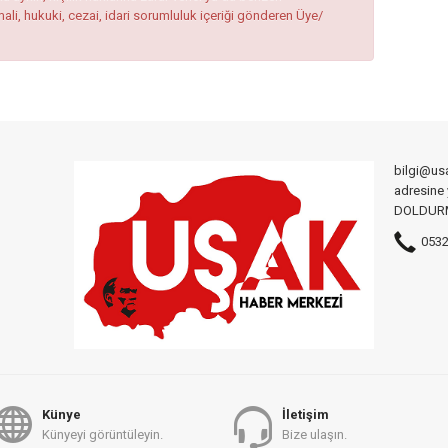
mali, hukuki, cezai, idari sorumluluk içeriği gönderen Üye/
bilgi@us
adresine
DOLDURMA
0532
Künye
İletişim
Künyeyi görüntüleyin.
Bize ulaşın.