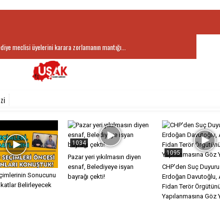
ediye meclisi üyelerini karara zorlamanın mantığı...
zi
1034
1095
Pazar yeri yıkılmasın diyen
esnaf, Belediyeye isyan
CHP'den Suç Duyuru
imlerinin Sonucunu
bayrağı çekti!
Erdoğan Davutoğlu, 
atlar Belirleyecek
Fidan Terör Örgütün
Yapılanmasına Göz