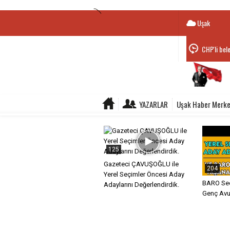
Uşak
CHP'li bel
YAZARLAR
Uşak Haber Merke
125
Gazeteci ÇAVUŞOĞLU ile
204
Yerel Seçimler Öncesi Aday
BARO Seç
Adaylarını Değerlendirdik.
Genç Avuk