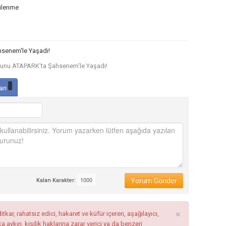
ülenme
hsenem'le Yaşadı!
sunu ATAPARK'ta Şahsenem'le Yaşadı!
arı
Yorum Gönder
Kalan Karakter:
×
tkar, rahatsız edici, hakaret ve küfür içeren, aşağılayıcı,
ykırı, kişilik haklarına zarar verici ya da benzeri