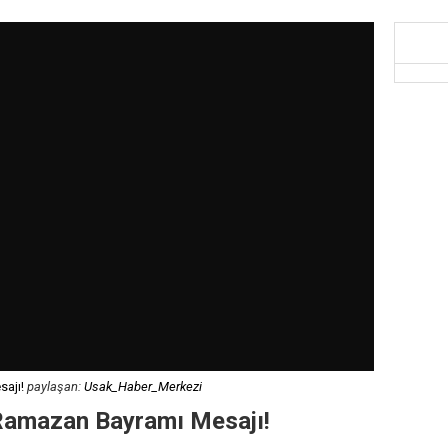
ajı!
paylaşan:
Usak_Haber_Merkezi
 Ramazan Bayramı Mesajı!