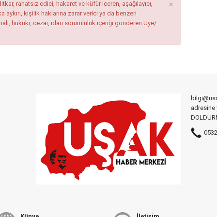
×
tkar, rahatsız edici, hakaret ve küfür içeren, aşağılayıcı,
ykırı, kişilik haklarına zarar verici ya da benzeri
mali, hukuki, cezai, idari sorumluluk içeriği gönderen Üye/
bilgi@us
adresine
DOLDURMA
0532
Künye
İletişim