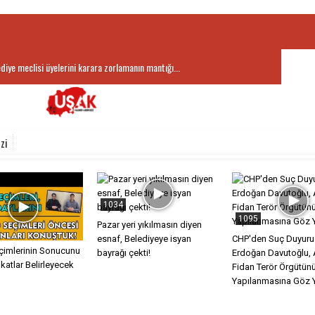
ediye meclisi üyelerini karara zorlamanın mantığı...
zi
1034
1095
Pazar yeri yıkılmasın diyen
esnaf, Belediyeye isyan
CHP'den Suç Duyuru
imlerinin Sonucunu
bayrağı çekti!
Erdoğan Davutoğlu, 
atlar Belirleyecek
Fidan Terör Örgütün
Yapılanmasına Göz