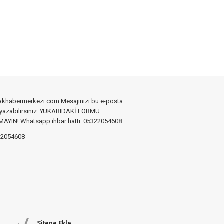
akhabermerkezi.com Mesajınızı bu e-posta
 yazabilirsiniz. YUKARIDAKİ FORMU
YIN! Whatsapp ihbar hattı: 05322054608
2054608
Sitene Ekle