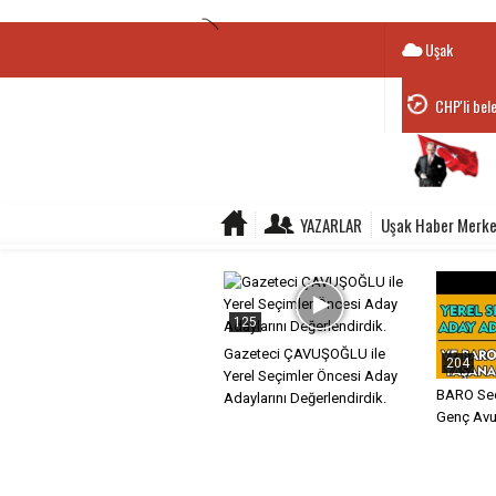
Uşak
CHP'li bel
YAZARLAR
Uşak Haber Merke
125
Gazeteci ÇAVUŞOĞLU ile
204
Yerel Seçimler Öncesi Aday
BARO Seç
Adaylarını Değerlendirdik.
Genç Avuk