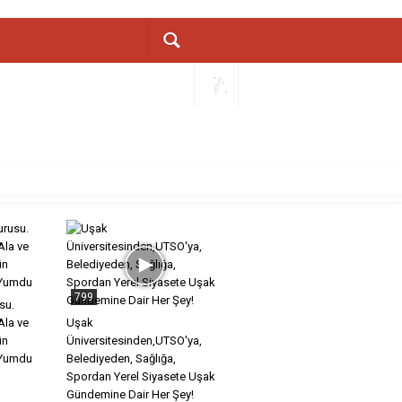
799
su.
Ala ve
Uşak
ün
Üniversitesinden,UTSO'ya,
 Yumdu
Belediyeden, Sağlığa,
Spordan Yerel Siyasete Uşak
Gündemine Dair Her Şey!