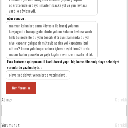
operatörüde ordaydi.madem baska yol ve yön levhasi
vardi o sõyleseydi.
uğur sunucu :
mahsur kalanlardanım köy yolu ile baraj yolunun
kavşagında baraja göle abide yolunu kulanın levhası vardı
halk bu nedenle bu yolu tercih etti aynı zamanda bu yol
niye kapanır çalışacak mütayit acaba yol kapatma izni
aldımı? kamu yolu kapatanlara işlem başlattımı?burda
masur kalan çocuklu ve yaşlı kişileri evimize misafir ettik
Esas kurtarma çalışmasını il özel idaresi yaptı. hiç bahsedilmemiş.olaya sebebiyet
verenlerde yazılmalıydı. :
olaya sebebiyet verenlerde yazılmalıydı.
Tüm Yorumlar
Adınız:
Gerekli
Yorumunuz:
Gerekli