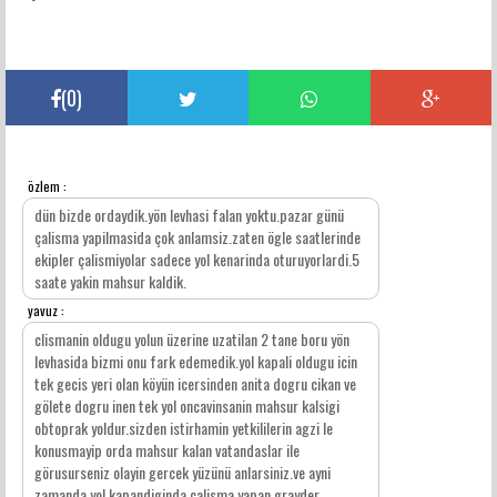
(
0
)
özlem :
YORUMLAR
dün bizde ordaydik.yön levhasi falan yoktu.pazar günü
çalisma yapilmasida çok anlamsiz.zaten ögle saatlerinde
ekipler çalismiyolar sadece yol kenarinda oturuyorlardi.5
saate yakin mahsur kaldik.
yavuz :
clismanin oldugu yolun üzerine uzatilan 2 tane boru yön
levhasida bizmi onu fark edemedik.yol kapali oldugu icin
tek gecis yeri olan köyün icersinden anita dogru cikan ve
gölete dogru inen tek yol oncavinsanin mahsur kalsigi
obtoprak yoldur.sizden istirhamin yetkililerin agzi le
konusmayip orda mahsur kalan vatandaslar ile
görusurseniz olayin gercek yüzünü anlarsiniz.ve ayni
zamanda yol kapandiginda calisma yapan grayder