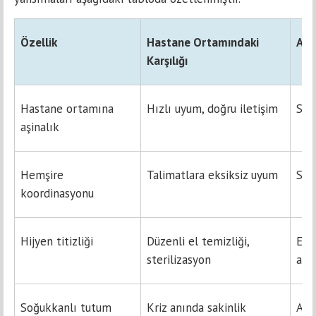
Özellik
Hastane Ortamındaki
Ail
Karşılığı
Hastane ortamına
Hızlı uyum, doğru iletişim
Sür
aşinalık
Hemşire
Talimatlara eksiksiz uyum
Sağ
koordinasyonu
Hijyen titizliği
Düzenli el temizliği,
Enf
sterilizasyon
aza
Soğukkanlı tutum
Kriz anında sakinlik
Ail