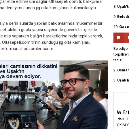
ar elde edilmesini sağlar. Oltasepeti.com.tr, balıkçılara
8.
Uşak’t
nma deneyimi sunan jig olta kamışlarını kullanıcılarıyla
9.
Beledi
ısıyla derin sularda yapılan balık avlarında mükemmel bir
10.
Gazet
def alırken güçlü yapısı sayesinde güvenli bir şekilde
 ile atış yaparken balığın hareketlerine hızla tepki vererek,
iz. Oltasepeti.com.tr'nin sunduğu jig olta kamışları,
k performanslı çözümler sunar.
Belediye 
torpillile
taciz...
2.
Osmanl
3.
Uşak B
›
Av. Fa
RİSKLİ
YIKIM 