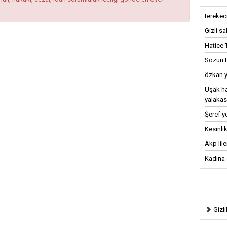
terekeci,
Gizli sa
Hatice 
Sözün Bi
özkan y
Uşak ha
yalakas
Şeref y
Kesinlik
Akp lil
Kadına ş
Gizli