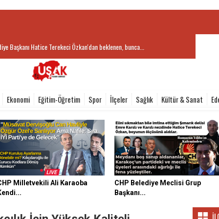
iye Başkanı Hatice Terekeci Özkan'dan beklenen, bunca...
Ekonomi
Eğitim-Öğretim
Spor
İlçeler
Sağlık
Kültür & Sanat
Ed
CHP Milletvekili Ali Karaoba
CHP Belediye Meclisi Grup
Kendi...
Başkanı...
İL