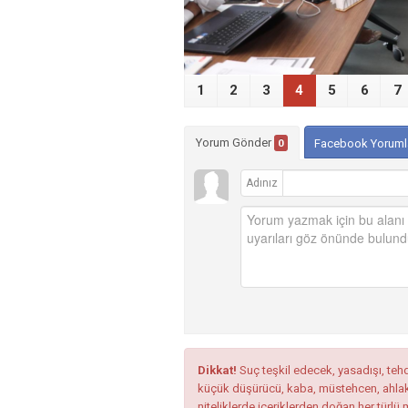
1
2
3
4
5
6
7
Yorum Gönder
0
Facebook Yoruml
Adınız
Dikkat!
Suç teşkil edecek, yasadışı, tehdi
küçük düşürücü, kaba, müstehcen, ahlaka a
niteliklerde içeriklerden doğan her türlü 