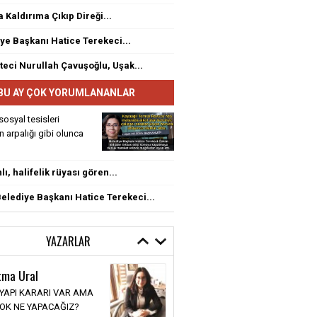
a Kaldırıma Çıkıp Direği...
ye Başkanı Hatice Terekeci...
eci Nurullah Çavuşoğlu, Uşak...
BU AY ÇOK YORUMLANANLAR
sosyal tesisleri
rin arpalığı gibi olunca
ı, halifelik rüyası gören...
elediye Başkanı Hatice Terekeci...
YAZARLAR
tma Ural
 YAPI KARARI VAR AMA
YOK NE YAPACAĞIZ?