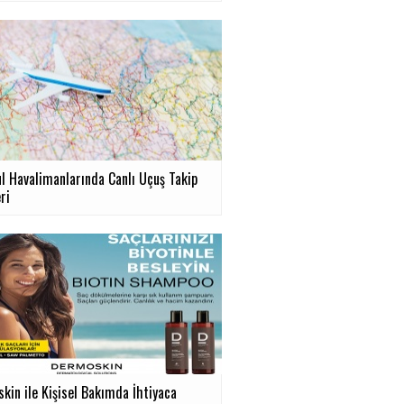
ul Havalimanlarında Canlı Uçuş Takip
ri
kin ile Kişisel Bakımda İhtiyaca