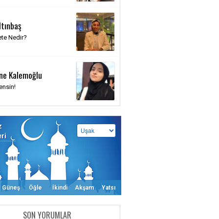
ltınbaş
te Nedir?
ne Kalemoğlu
ensin!
z
eri
Güneş
Öğle
İkindi
Akşam
Yatsı
SON YORUMLAR