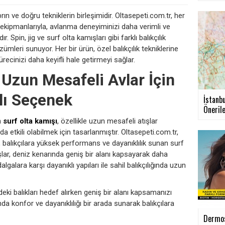
rın ve doğru tekniklerin birleşimidir. Oltasepeti.com.tr, her
i ekipmanlarıyla, avlanma deneyiminizi daha verimli ve
Spin, jig ve surf olta kamışları gibi farklı balıkçılık
özümleri sunuyor. Her bir ürün, özel balıkçılık tekniklerine
ecinizi daha keyifli hale getirmeyi sağlar.
 Uzun Mesafeli Avlar İçin
lı Seçenek
İstanb
Önerile
n
surf olta kamışı
, özellikle uzun mesafeli atışlar
a etkili olabilmek için tasarlanmıştır. Oltasepeti.com.tr,
e, balıkçılara yüksek performans ve dayanıklılık sunan surf
lar, deniz kenarında geniş bir alanı kapsayarak daha
algalara karşı dayanıklı yapıları ile sahil balıkçılığında uzun
deki balıkları hedef alırken geniş bir alanı kapsamanızı
da konfor ve dayanıklılığı bir arada sunarak balıkçılara
Dermos