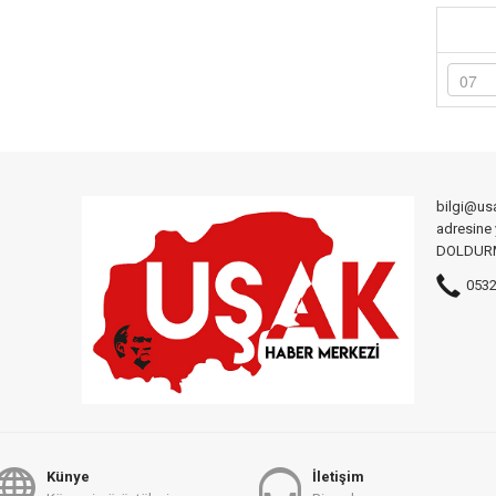
bilgi@us
adresine
DOLDURMA
0532
Künye
İletişim