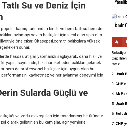
Yönelik.
 Tatlı Su ve Deniz İçin
m
İzmir 
n popüler kamış türlerinden biridir ve hem tatlı su hem de
 balıkları avlamayı seven balıkçılar için ideal olan spin olta
liyetiyle öne çıkar. Oltasepeti.com.tr, balıkçılara yüksek
çenekleri sunar.
Belediye 
lerde hassas atışlar yapmanızı sağlayarak, daha hızlı ve
torpillile
fif yapısı sayesinde, hızlı hareket eden balıkları çekmek
taciz...
ör hem de profesyonel balıkçılar için uygun olan bu
2.
Uşak B
ile performansını kaybetmez ve her avlanma deneyimi için
3.
CHP'ni
Derin Sularda Güçlü ve
4.
Ak Par
5.
Uşak B
6.
Beledi
balıkçılığı ve zorlu av koşulları için tasarlanmış bir üründür.
zel olarak geliştirilen bu kamışlar, ağır yemlerle
7.
CHP yö