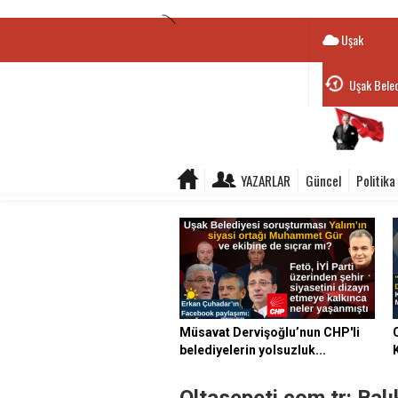
Uşak
Uşak Beled
YAZARLAR
Güncel
Politika
Müsavat Dervişoğlu’nun CHP'li
belediyelerin yolsuzluk...