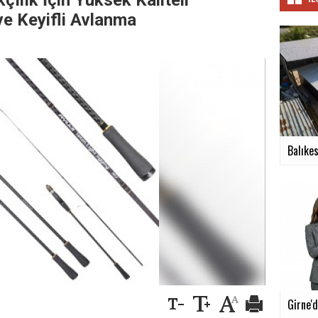
çılık İçin Yüksek Kaliteli
ve Keyifli Avlanma
Balıkes
Girne'd