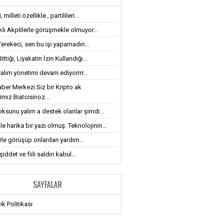
 milleti özellikle , partilileri...
klı Akplilerle görüşmekle olmuyor...
Terekeci, sen bu işi yapamadın...
ttiği, Liyakatin İzin Kullandığı...
alım yönetimi devam ediyorrrr...
ber Merkezi Siz bir Kripto ak
imız.Biatcisinoz...
oksunu yalım a destek olanlar şimdi...
le harika bir yazı olmuş. Teknolojinin...
erle görüşüp onlardan yardım...
iddet ve fiili saldırı kabul...
SAYFALAR
lik Politikası