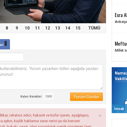
Esra A
Anksiye
8
9
10
11
12
13
14
15
TÜMÜ
Meftu
arı
Millet s
Nama
Vakitl
Yorum Gönder
Kalan Karakter:
İmsak
×
tkar, rahatsız edici, hakaret ve küfür içeren, aşağılayıcı,
ykırı, kişilik haklarına zarar verici ya da benzeri
mali, hukuki, cezai, idari sorumluluk içeriği gönderen Üye/