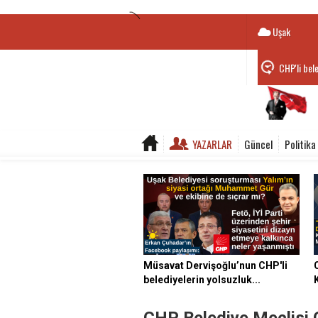
Uşak
CHP'li bel
Belediye B
YAZARLAR
Güncel
Politika
Müsavat Dervişoğlu’nun CHP'li
belediyelerin yolsuzluk...