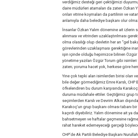
verdiğimiz desteği geri çektiğimizi duyurm
daire müdürleri atamaları da zaten Özkan Yal
onları vitrine koymaları da partilinin ve v
anlamıyla daha belediye başkanı olur olmaz
İnsanlar Özkan Yalım dönemine ait izlerin s
alınması ve vitrinden uzaklaştırılması gere
olma olasılığı olup devletin her an “gel bak
görevlerinden uzaklaşması gerektiğine ina
işin içinde olduğu hepimizce bilinen Özgür 
yönetime yazılan Özgür Torum gibi isimleri 
zaten; yoruma hacet yok, herkese göre hem d
Yine çok tepki alan isimlerden birisi olan ve
bile değer görmediğimiz Emre Karslı, CHP B
öfkelendiren bu durum karşısında Karakoç
duruma müdahale ettiler. Geçtiğimiz grup to
seçimlerden Karslı ve Devrim Alkan dışında
Karakoç’un grup başkanı olması tabanı bir 
kaçırdı diyebiliriz. Yalım dönemine ait ya 
bahsetmeyen ve haftalar geçmesine rağmen
rahat hareket edemeyeceği gerçeği böylece
CHP’de Ak Partili Belediye Başkanı Nurullah