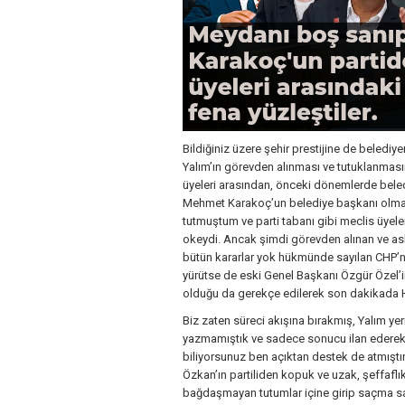
Bildiğiniz üzere şehir prestijine de beledi
Yalım’ın görevden alınması ve tutuklanmasın
üyeleri arasından, önceki dönemlerde bele
Mehmet Karakoç’un belediye başkanı olması
tutmuştum ve parti tabanı gibi meclis üyele
okeydi. Ancak şimdi görevden alınan ve aslı
bütün kararlar yok hükmünde sayılan CHP’ni
yürütse de eski Genel Başkanı Özgür Özel’
olduğu da gerekçe edilerek son dakikada H
Biz zaten süreci akışına bırakmış, Yalım ye
yazmamıştık ve sadece sonucu ilan ederek 
biliyorsunuz ben açıktan destek de atmışt
Özkan’ın partiliden kopuk ve uzak, şeffafl
bağdaşmayan tutumlar içine girip saçma sa