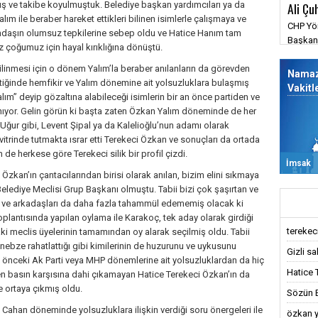
uş ve takibe koyulmuştuk. Belediye başkan yardımcıları ya da
Ali Çu
ım ile beraber hareket ettikleri bilinen isimlerle çalışmaya ve
CHP Yön
atandaşın olumsuz tepkilerine sebep oldu ve Hatice Hanım tam
Başkanı
 çoğumuz için hayal kırıklığına dönüştü.
barışm
ilinmesi için o dönem Yalım’la beraber anılanların da görevden
savunm
Nama
ktiğinde hemfikir ve Yalım dönemine ait yolsuzluklara bulaşmış
değmez
Vakitl
alım” deyip gözaltına alabileceği isimlerin bir an önce partiden ve
nıyor. Gelin görün ki başta zaten Özkan Yalım döneminde de her
Uğur gibi, Levent Şipal ya da Kalelioğlu’nun adamı olarak
vitrinde tutmakta ısrar etti Terekeci Özkan ve sonuçları da ortada
e herkese göre Terekeci silik bir profil çizdi.
İmsak
 Özkan’ın çantacılarından birisi olarak anılan, bizim elini sıkmaya
elediye Meclisi Grup Başkanı olmuştu. Tabii bizi çok şaşırtan ve
 ve arkadaşları da daha fazla tahammül edememiş olacak ki
plantısında yapılan oylama ile Karakoç, tek aday olarak girdiği
terekeci,
ki meclis üyelerinin tamamından oy alarak seçilmiş oldu. Tabii
nebze rahatlattığı gibi kimilerinin de huzurunu ve uykusunu
Gizli sa
da önceki Ak Parti veya MHP dönemlerine ait yolsuzluklardan da hiç
Hatice 
 basın karşısına dahi çıkamayan Hatice Terekeci Özkan’ın da
 ortaya çıkmış oldu.
Sözün Bi
 Cahan döneminde yolsuzluklara ilişkin verdiği soru önergeleri ile
özkan y