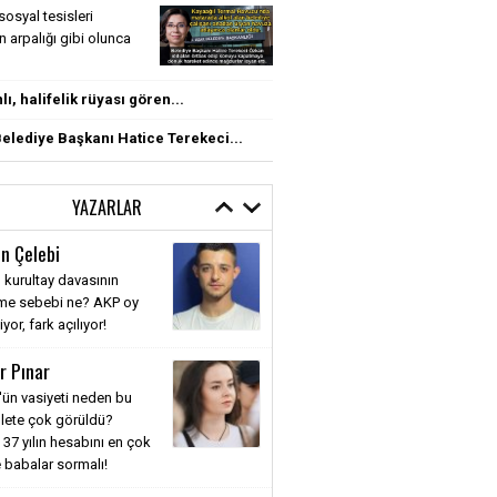
sosyal tesisleri
rin arpalığı gibi olunca
ı, halifelik rüyası gören...
elediye Başkanı Hatice Terekeci...
YAZARLAR
n Çelebi
 kurultay davasının
nme sebebi ne? AKP oy
or, fark açılıyor!
r Pınar
'ün vasiyeti neden bu
llete çok görüldü?
 37 yılın hesabını en çok
 babalar sormalı!