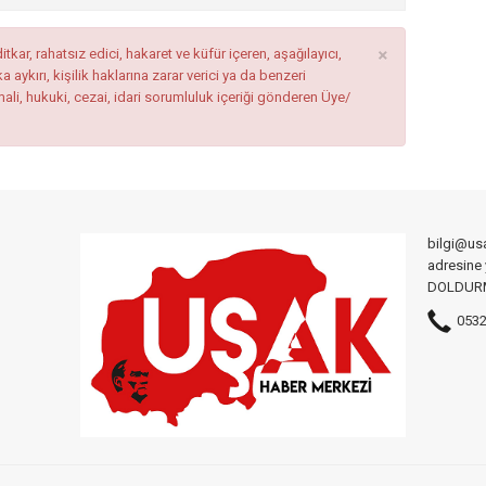
×
tkar, rahatsız edici, hakaret ve küfür içeren, aşağılayıcı,
ykırı, kişilik haklarına zarar verici ya da benzeri
mali, hukuki, cezai, idari sorumluluk içeriği gönderen Üye/
bilgi@us
adresine
DOLDURMA
0532