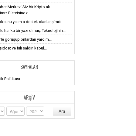
ber Merkezi Siz bir Kripto ak
imız.Biatcisinoz...
oksunu yalım a destek olanlar şimdi...
le harika bir yazı olmuş. Teknolojinin...
erle görüşüp onlardan yardım...
iddet ve fiili saldırı kabul...
SAYFALAR
lik Politikası
ARŞIV
Ara