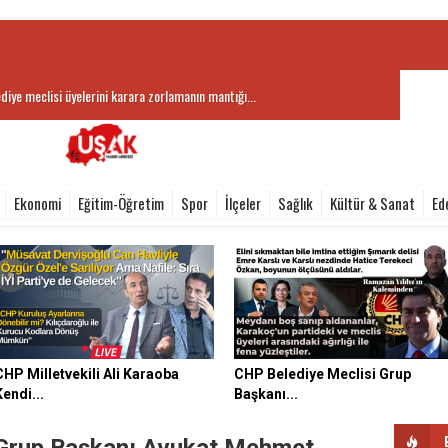
ediye meclisi üyelerini karara zorlamanın mantığı...
aşkanı Hatice Terekeci Özkan’dan Kayaağıl Termal Tesisler’e...
Ekonomi
Eğitim-Öğretim
Spor
İlçeler
Sağlık
Kültür & Sanat
Ed
CHP Milletvekili Ali Karaoba
CHP Belediye Meclisi Grup
Kendi...
Başkanı...