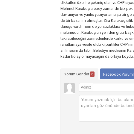
dikkatleri üzerine çekmiş olan ve CHP siyas
Mehmet Karakoç’a epey zamandır biz pek e
davranıyor ve yanlış yapıyor ama şu bir ge
de bir kazanım olmuştur. Zira Karakoç silik 
duruşu vardır hem de yolsuzluklara ve huk
malumudur. Karakoç’un yeniden grup başkan
takılabileceğini zannedenlerde korku ve en
rahatlamaya vesile oldu ki partililer CHP’ni
anılmasını da tabii. Belediye meclisinin Ka
kadar kolay olmayacağını da ortaya koydu.
Yorum Gönder
0
Facebook Yoruml
Adınız