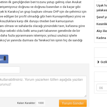
etinin ilk gençliğinden beri tozunu yutup gelmiş olan Avukat
Uşak ha
rişemiyoruz doğrusu ve doğrusu basından o da kaçar gibi
yalakas
rçek ki Karakoç’un grup başkanı olması CHP için de şehrimiz için
ve edilgen bir profil olmadığı gibi hem Kuvvayımilliyeci yönü ve
Şeref y
uksuzluklara karşı dik duruşu öteden beri kamuoyunun
Kesinlik
ı olması ve sahalarda olacağı yönündeki tavrı, kafasına göre
dişe sebebi oldu belki ama parti tabanının genelinde de bir
Akp lil
n daha fazla yıpranmasını istemiyor, yolsuz usulsüz işlerle
Kadına ş
rakoç’un yanında durması da Terekeci’nin işinin hiç de sandığı
arı
Gizli
Yorum Gönder
Kalan Karakter: