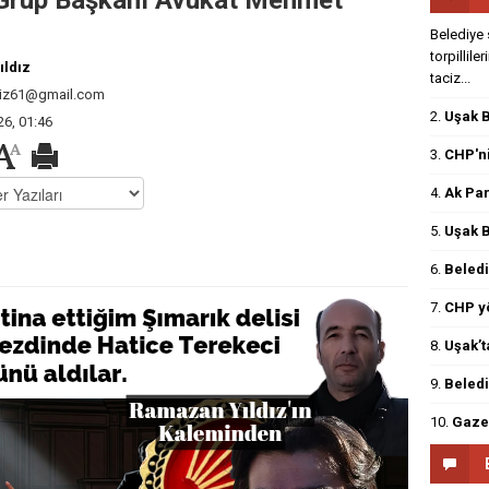
 Grup Başkanı Avukat Mehmet
Belediye 
torpillile
ldız
taciz...
diz61@gmail.com
2.
Uşak B
6, 01:46
3.
CHP'ni
4.
Ak Par
5.
Uşak B
6.
Beledi
7.
CHP yö
8.
Uşak’t
9.
Beledi
10.
Gazet