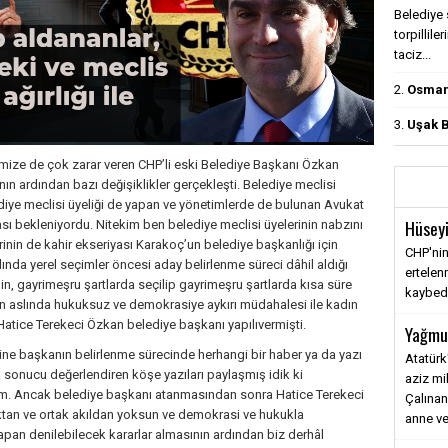
Belediye 
torpillile
taciz...
2.
Osmanl
3.
Uşak B
yemize de çok zarar veren CHP’li eski Belediye Başkanı Özkan
ın ardından bazı değişiklikler gerçekleşti. Belediye meclisi
diye meclisi üyeliği de yapan ve yönetimlerde de bulunan Avukat
Hüseyi
 bekleniyordu. Nitekim ben belediye meclisi üyelerinin nabzını
rinin de kahir ekseriyası Karakoç’un belediye başkanlığı için
CHP'nin
nda yerel seçimler öncesi aday belirlenme süreci dâhil aldığı
ertele
n, gayrimeşru şartlarda seçilip gayrimeşru şartlarda kısa süre
kaybediy
in aslında hukuksuz ve demokrasiye aykırı müdahalesi ile kadın
atice Terekeci Özkan belediye başkanı yapılıvermişti.
Yağmu
rine başkanın belirlenme sürecinde herhangi bir haber ya da yazı
Atatürk
sonucu değerlendiren köşe yazıları paylaşmış idik ki
aziz mi
ım. Ancak belediye başkanı atanmasından sonra Hatice Terekeci
Çalınan
ıktan ve ortak akıldan yoksun ve demokrasi ve hukukla
anne ve
pan denilebilecek kararlar almasının ardından biz derhâl