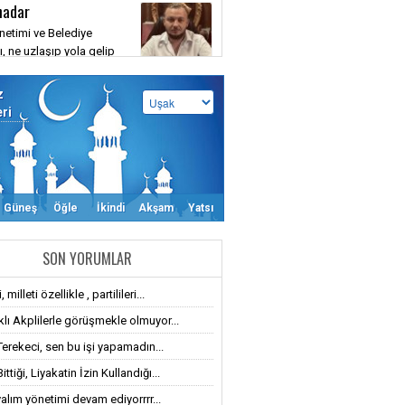
hadar
etimi ve Belediye
, ne uzlaşıp yola gelip
aya ne de muhatap alıp
a yazıp savaşmaya
z
siniz
eri
Güneş
Öğle
İkindi
Akşam
Yatsı
SON YORUMLAR
 milleti özellikle , partilileri...
klı Akplilerle görüşmekle olmuyor...
Terekeci, sen bu işi yapamadın...
ttiği, Liyakatin İzin Kullandığı...
alım yönetimi devam ediyorrrr...