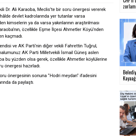
CHP'li 
zorlama
ili Dr. Ali Karaoba, Meclis’te bir soru önergesi vererek
 hâlde devlet kadrolarında yer tutanlar varsa
den kimselerin ya da varsa yakınlarının araştırılması
araoba'nın, özellikle Eşme İlçesi Ahmetler Köyü'nden
den kaçmadı.
kendisi ve AK Parti'nin diğer vekili Fahrettin Tuğrul,
 malumunuz AK Parti Milletvekili İsmail Güneş aslen
 bu yüzden olsa gerek, özellikle Ahmetler köylülerine
ru önergesi hazırladı.
Beledi
 soru önergesinin sonuna "Hodri meydan" ifadesini
Kayaağıl
ında da paylaştı.