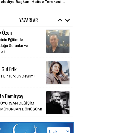
elediye Başkanı Hatice Terekeci...
YAZARLAR
y Özen
irlik
inin Eğitimde
le Zaferi, inanç, azim ve
duğu Sorunlar ve
kle örülmüş bir destanın
eri
azar
 Gül Erik
DAKİ TÜM KADINLARA
s Bir Türk'ün Devrimi!
İ DÜNYAYA GETİREN EN
Lİ KADINA; ANNEME
N...
fa Demiryay
za TUFAN
ÜYORSAN DEĞİŞİM
MÜYORSAN DÖNÜŞÜM!
ençlik El Ele Tam
z Türkiye!
z