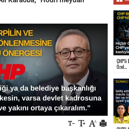
Ali Karaoba, "Hodri meydan"
CHP'li 
Özel...