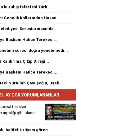
n kuruluş felsefesi Türk...
ti Gençlik Kollarından Hakan...
elediyesi Soruşturmasında...
ye Başkanı Hatice Terekeci...
netimi süreci doğru yönetemedi...
a Kaldırıma Çıkıp Direği...
ye Başkanı Hatice Terekeci...
eci Nurullah Çavuşoğlu, Uşak...
BU AY ÇOK YORUMLANANLAR
sosyal tesisleri
rin arpalığı gibi olunca
ı, halifelik rüyası gören...