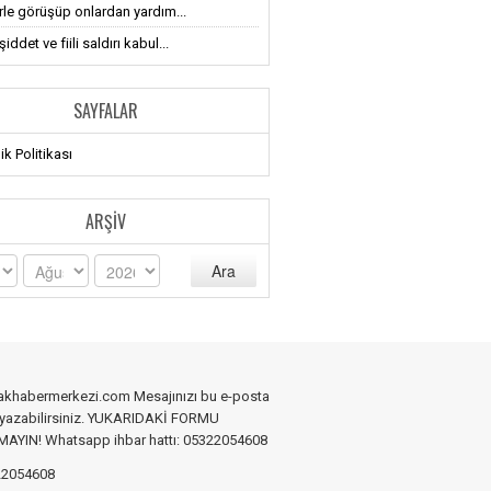
erle görüşüp onlardan yardım...
iddet ve fiili saldırı kabul...
SAYFALAR
lik Politikası
ARŞIV
Ara
akhabermerkezi.com Mesajınızı bu e-posta
 yazabilirsiniz. YUKARIDAKİ FORMU
YIN! Whatsapp ihbar hattı: 05322054608
2054608