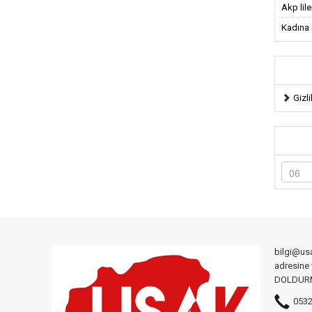
Akp lil
Kadına ş
Gizli
bilgi@us
adresine
DOLDURMA
0532