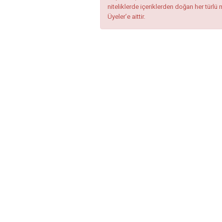
niteliklerde içeriklerden doğan her türlü 
Üyeler’e aittir.