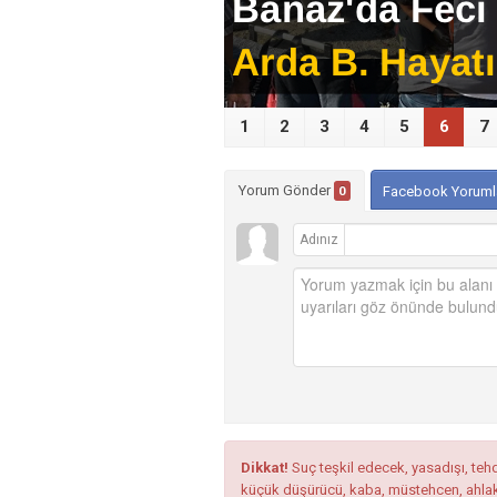
1
2
3
4
5
6
7
Yorum Gönder
0
Facebook Yoruml
Adınız
Dikkat!
Suç teşkil edecek, yasadışı, tehdi
küçük düşürücü, kaba, müstehcen, ahlaka a