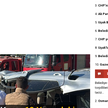
3.
CHP'ni
4.
Ak Par
5.
Uşak B
6.
Beledi
7.
CHP yö
8.
Uşak’t
9.
Beledi
10.
Gazet
Belediye 
torpillile
›
taciz...
2.
Osmanl