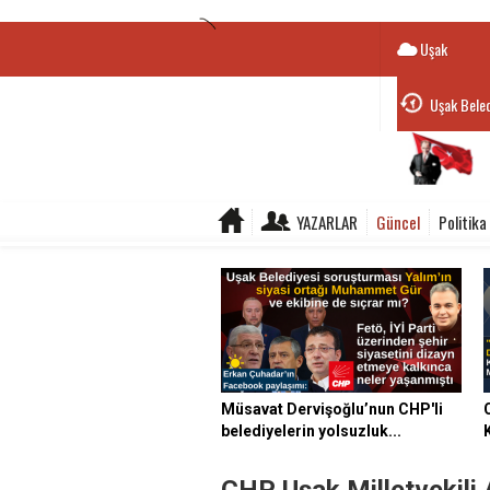
Uşak
Uşak Beled
YAZARLAR
Güncel
Politika
Müsavat Dervişoğlu’nun CHP'li
belediyelerin yolsuzluk...