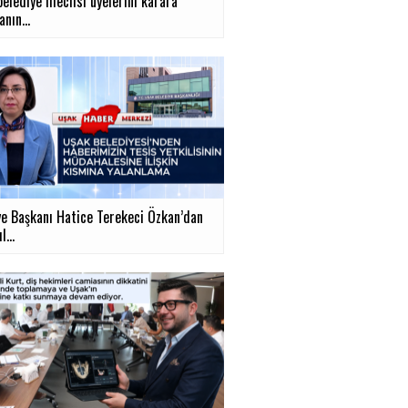
belediye meclisi üyelerini karara
nın...
ye Başkanı Hatice Terekeci Özkan’dan
...