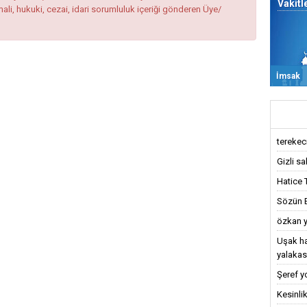
Vakitl
mali, hukuki, cezai, idari sorumluluk içeriği gönderen Üye/
İmsak
terekeci,
Gizli sa
Hatice 
Sözün Bi
özkan y
Uşak ha
yalakas
Şeref y
Kesinlik