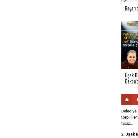
Başarıd
Uşak B
Özkan'd
Belediye 
torpillile
taciz...
2.
Uşak B