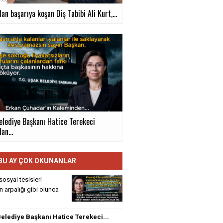
an başarıya koşan Diş Tabibi Ali Kurt,...
elediye Başkanı Hatice Terekeci
an...
BU AY ÇOK OKUNANLAR
sosyal tesisleri
rin arpalığı gibi olunca
elediye Başkanı Hatice Terekeci...