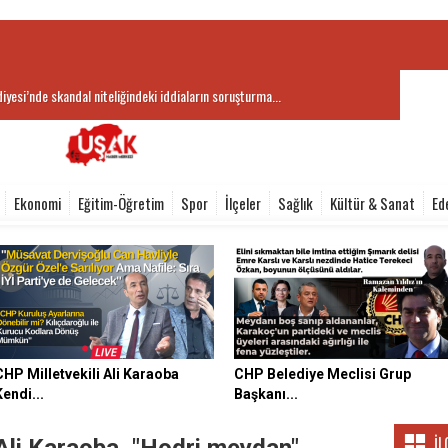
iyesi’nde skandal niteliğindeki iddiaların soruşturma...
Ekonomi
Eğitim-Öğretim
Spor
İlçeler
Sağlık
Kültür & Sanat
Ed
CHP Milletvekili Ali Karaoba
CHP Belediye Meclisi Grup
Kendi...
Başkanı...
İL