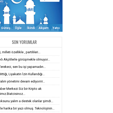
eri
Güneş
Öğle
İkindi
Akşam
Yatsı
SON YORUMLAR
 milleti özellikle , partilileri...
klı Akplilerle görüşmekle olmuyor...
Terekeci, sen bu işi yapamadın...
ttiği, Liyakatin İzin Kullandığı...
alım yönetimi devam ediyorrrr...
ber Merkezi Siz bir Kripto ak
imız.Biatcisinoz...
oksunu yalım a destek olanlar şimdi...
le harika bir yazı olmuş. Teknolojinin...