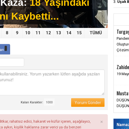
3.
Uşak B
Turga
Ebru B
8
9
10
11
12
13
14
15
TÜMÜ
Pandem
Çanakka
Oluştur
yiğitli
arı
Çözüml
adıdır..
Eski Y
Zahide
DÜNYA
19 Mayı
VE BEN
DEĞER
İTHAFE
Musta
Ali Rı
DÜŞÜN
Yorum Gönder
Kalan Karakter:
DÜŞÜN
Kadın G
Bağımsı
×
tkar, rahatsız edici, hakaret ve küfür içeren, aşağılayıcı,
Nama
ykırı, kişilik haklarına zarar verici ya da benzeri