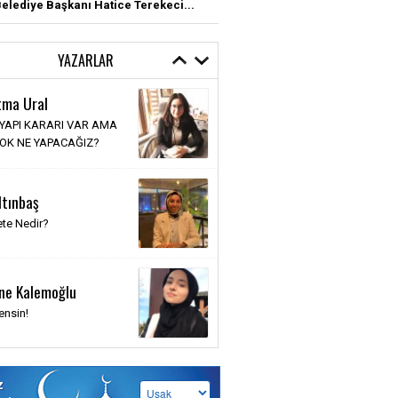
elediye Başkanı Hatice Terekeci...
YAZARLAR
tma Ural
 YAPI KARARI VAR AMA
YOK NE YAPACAĞIZ?
ltınbaş
te Nedir?
ne Kalemoğlu
ensin!
z