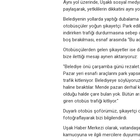
Aynı yol üzerinde, Uşaklı sosyal medy
paylaşarak, yetkililerin dikkatini aynı 
Belediyenin yollarda yaptığı dubalama
otobüsçüler yoğun şikayetçi. Park edi
indirirken trafiği durdurmasına sebep 
boş bırakılması, esnaf arasında "Bu 
Otobüsçülerden gelen şikayetler ise d
bize ilettiği mesajı aynen aktarıyoruz:
"Belediye önü çarşamba günü rezalet
Pazar yeri esnafı araçlarını park yapsı
trafik kitleniyor. Belediyeye söylüyor
haline bıraktılar. Mende pazarı derhal ka
olduğu halde çare bulan yok. Bütün a
giren otobüs trafiği kitliyor."
Duyarlı otobüs şoförümüz, şikayetçi 
fotoğraflayarak bizi bilgilendirdi.
Uşak Haber Merkezi olarak, vatandaşımı
kamuoyuna ve ilgili mercilere duyurm