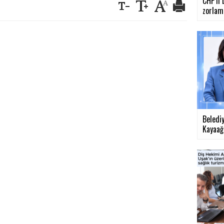
CHP'li 
zorlama
Beledi
Kayaağıl