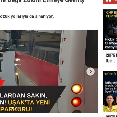
te Değil Zulüm Etmeye Gelmiş
ozuk yollarıyla da sınanıyor.
CHP'li 
Özel...