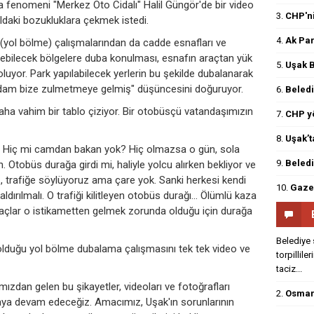
a fenomeni "Merkez Oto Cidalı" Halil Güngör'de bir video
3.
CHP'ni
yoldaki bozukluklara çekmek istedi.
4.
Ak Par
 (yol bölme) çalışmalarından da cadde esnafları ve
lebilecek bölgelere duba konulması, esnafın araçtan yük
5.
Uşak B
oluyor. Park yapılabilecek yerlerin bu şekilde dubalanarak
adam bize zulmetmeye gelmiş" düşüncesini doğuruyor.
6.
Beledi
aha vahim bir tablo çiziyor. Bir otobüsçü vatandaşımızın
7.
CHP yö
8.
Uşak’t
. Hiç mi camdan bakan yok? Hiç olmazsa o gün, sola
9.
Beledi
n. Otobüs durağa girdi mi, haliyle yolcu alırken bekliyor ve
uz, trafiğe söylüyoruz ama çare yok. Sanki herkesi kendi
10.
Gazet
ldırılmalı. O trafiği kilitleyen otobüs durağı... Ölümlü kaza
raçlar o istikametten gelmek zorunda olduğu için durağa
Belediye 
olduğu yol bölme dubalama çalışmasını tek tek video ve
torpillile
taciz...
zdan gelen bu şikayetler, videoları ve fotoğrafları
2.
Osmanl
aya devam edeceğiz. Amacımız, Uşak'ın sorunlarının