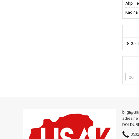
Akp lil
Kadına ş
Gizli
bilgi@us
adresine
DOLDURMA
0532