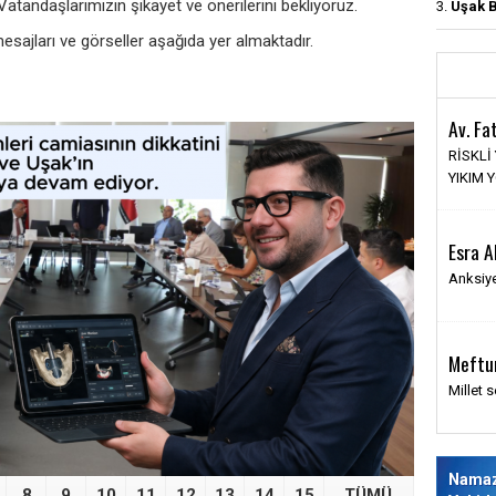
tandaşlarımızın şikayet ve önerilerini bekliyoruz.
3.
Uşak B
ajları ve görseller aşağıda yer almaktadır.
Av. Fa
RİSKLİ
YIKIM 
Esra A
Anksiye
›
Meftu
Millet s
Nama
8
9
10
11
12
13
14
15
TÜMÜ