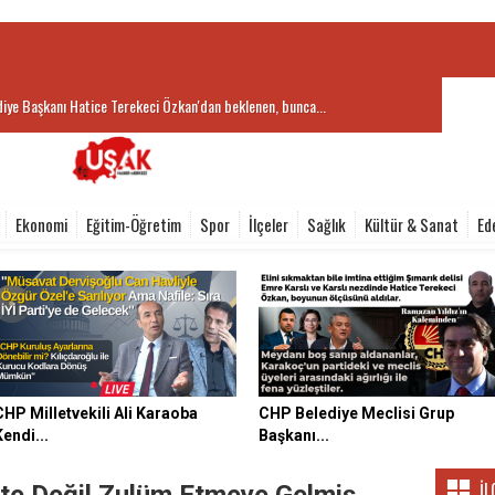
iye Başkanı Hatice Terekeci Özkan'dan beklenen, bunca...
Ekonomi
Eğitim-Öğretim
Spor
İlçeler
Sağlık
Kültür & Sanat
Ed
CHP Milletvekili Ali Karaoba
CHP Belediye Meclisi Grup
Kendi...
Başkanı...
İL