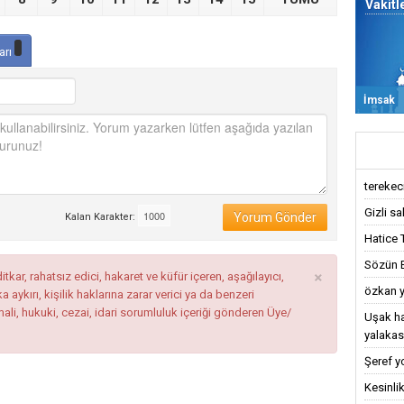
Vakitl
arı
İmsak
terekeci,
Gizli sa
Yorum Gönder
Kalan Karakter:
Hatice 
Sözün Bi
×
tkar, rahatsız edici, hakaret ve küfür içeren, aşağılayıcı,
özkan y
ykırı, kişilik haklarına zarar verici ya da benzeri
mali, hukuki, cezai, idari sorumluluk içeriği gönderen Üye/
Uşak ha
yalakas
Şeref y
Kesinlik