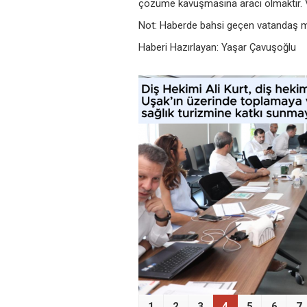
çözüme kavuşmasına aracı olmaktır. Va
Not: Haberde bahsi geçen vatandaş mes
Haberi Hazırlayan: Yaşar Çavuşoğlu
‹
1
2
3
4
5
6
7