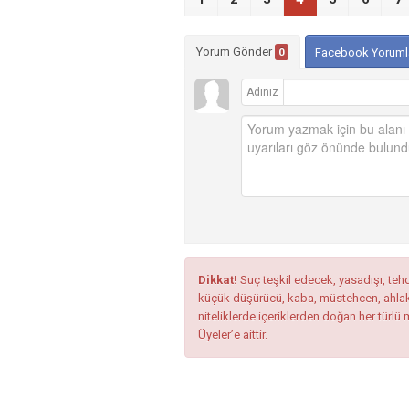
Yorum Gönder
0
Facebook Yoruml
Adınız
Dikkat!
Suç teşkil edecek, yasadışı, tehdi
küçük düşürücü, kaba, müstehcen, ahlaka a
niteliklerde içeriklerden doğan her türlü 
Üyeler’e aittir.