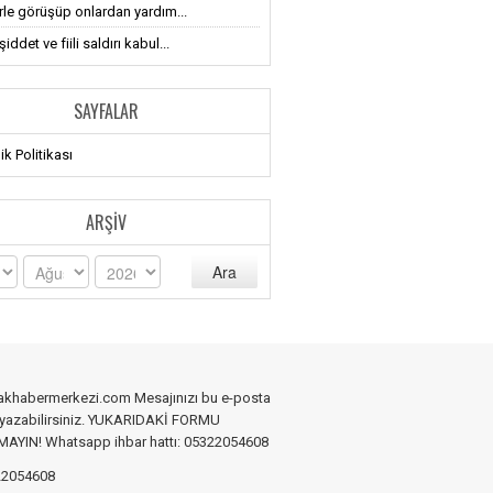
erle görüşüp onlardan yardım...
iddet ve fiili saldırı kabul...
SAYFALAR
lik Politikası
ARŞIV
Ara
akhabermerkezi.com Mesajınızı bu e-posta
 yazabilirsiniz. YUKARIDAKİ FORMU
YIN! Whatsapp ihbar hattı: 05322054608
2054608