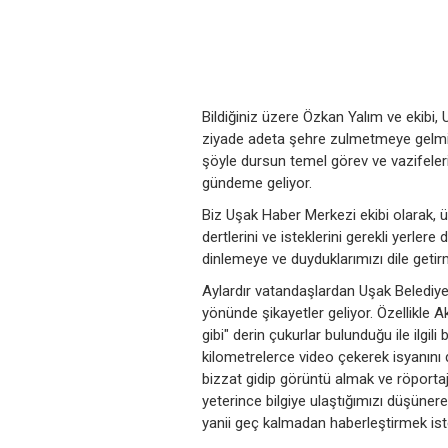
Bildiğiniz üzere Özkan Yalım ve ekibi,
ziyade adeta şehre zulmetmeye gelmişç
şöyle dursun temel görev ve vazifeleri
gündeme geliyor.
Biz Uşak Haber Merkezi ekibi olarak, 
dertlerini ve isteklerini gerekli yerle
dinlemeye ve duyduklarımızı dile geti
Aylardır vatandaşlardan Uşak Belediyesi
yönünde şikayetler geliyor. Özellikle
gibi" derin çukurlar bulunduğu ile ilgili
kilometrelerce video çekerek isyanını d
bizzat gidip görüntü almak ve röporta
yeterince bilgiye ulaştığımızı düşüner
yanii geç kalmadan haberleştirmek ist