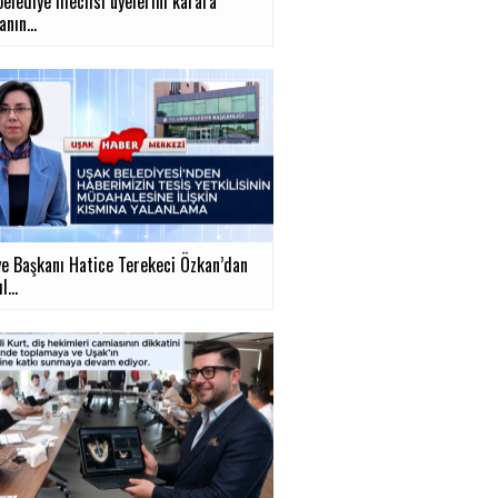
belediye meclisi üyelerini karara
nın...
ye Başkanı Hatice Terekeci Özkan’dan
...