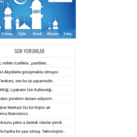
eri
Güneş
Öğle
İkindi
Akşam
Yatsı
SON YORUMLAR
 milleti özellikle , partilileri...
klı Akplilerle görüşmekle olmuyor...
Terekeci, sen bu işi yapamadın...
ttiği, Liyakatin İzin Kullandığı...
alım yönetimi devam ediyorrrr...
ber Merkezi Siz bir Kripto ak
imız.Biatcisinoz...
oksunu yalım a destek olanlar şimdi...
le harika bir yazı olmuş. Teknolojinin...