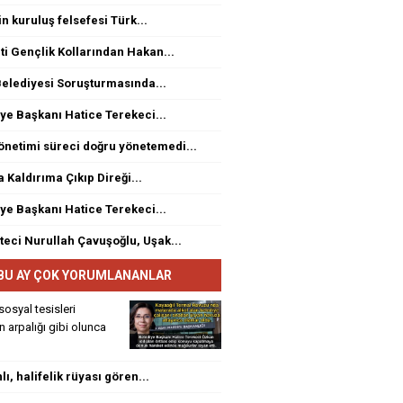
n kuruluş felsefesi Türk...
ti Gençlik Kollarından Hakan...
elediyesi Soruşturmasında...
ye Başkanı Hatice Terekeci...
netimi süreci doğru yönetemedi...
a Kaldırıma Çıkıp Direği...
ye Başkanı Hatice Terekeci...
eci Nurullah Çavuşoğlu, Uşak...
BU AY ÇOK YORUMLANANLAR
sosyal tesisleri
rin arpalığı gibi olunca
ı, halifelik rüyası gören...