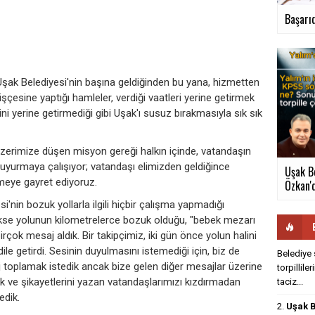
Başarıd
 Uşak Belediyesi'nin başına geldiğinden bu yana, hizmetten
esine yaptığı hamleler, verdiği vaatleri yerine getirmek
ni yerine getirmediği gibi Uşak'ı susuz bırakmasıyla sık sık
üzerimize düşen misyon gereği halkın içinde, vatandaşın
re duyurmaya çalışıyor; vatandaşı elimizden geldiğince
Uşak B
rmeye gayret ediyoruz.
Özkan'd
'nin bozuk yollarla ilgili hiçbir çalışma yapmadığı
 Akse yolunun kilometrelerce bozuk olduğu, "bebek mezarı
 birçok mesaj aldık. Bir takipçimiz, iki gün önce yolun halini
ile getirdi. Sesinin duyulmasını istemediği için, biz de
Belediye 
j toplamak istedik ancak bize gelen diğer mesajlar üzerine
torpillile
ek ve şikayetlerini yazan vatandaşlarımızı kızdırmadan
taciz...
edik.
2.
Uşak B