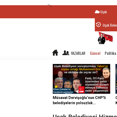
Uşak
Uşak Beled
YAZARLAR
Güncel
Politika
Müsavat Dervişoğlu’nun CHP'li
belediyelerin yolsuzluk...