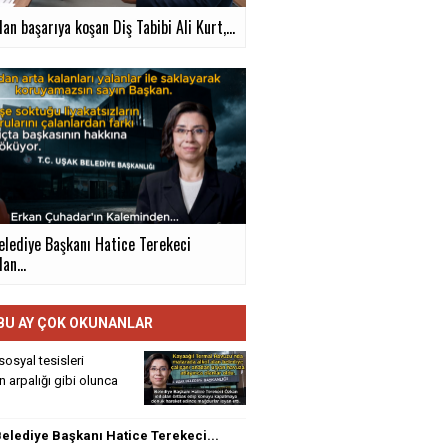
an başarıya koşan Diş Tabibi Ali Kurt,...
elediye Başkanı Hatice Terekeci
an...
BU AY ÇOK OKUNANLAR
sosyal tesisleri
rin arpalığı gibi olunca
elediye Başkanı Hatice Terekeci...