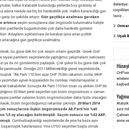
Belediye 
şmalar, halkın kalabalık bulunduğu yerlerde boy gösterip el
torpillile
a adına nerede ise hiç bir hareketlilik yok. Halkın kararsızlığı gün
taciz...
garip bir şekilde artıyor.
Gün geçtikçe azalması gereken
ne artınca
seçim sonuçlarına dair öngörüde bulunmakta haliyle
2.
Osmanl
bütün partilerde bugünkünden çok daha hareketli günlerin
n. Adayların açıklanması ile beraber iyice artan politik
3.
Uşak B
çe artacağına gün geçtikçe azalmakta.
larak, bu güne dek bir çok seçim ortamı geçirdik. Gerek Sivil
 siyasi partilerin seçimlerinde yaptığımız çalışmaların neticesini
i ya da ön görülerimizi paylaştık. Çok şükür ki bu güne dek çok
Hüseyi
e yanılmadık. Örneğin 2011 Milletvekilliği genel seçimlerinde,
CHP'nin
ştuk: "Ak Parti 110 bini aşar CHP 70 Bin rakamını zorlar, MHP
ertele
lanan yazımdan aynen kopyaladım bu cümleyi. Hatırlamayanlar o
kaybediy
arak bakabilirler. Sonuçta Ak Parti 110 bin civarı oy alırken CHP 66
geçtiğimiz 30 Mart yerel seçimleri için bizim öngörümüzü o zaman
Yağmu
n siyasi partiler oylarının bizim öngörümüzden daha fazla olacağını
Atatürk
k olarak, bizim öngördüğümüz rakamlar çıkmıştı.
20 Mart 2014
aziz mi
çim
sonuçlarına ilişkin öngörümüzde
Ak Parti'nin %40
Çalınan
in %5 oy alacağını belirtmiştik. Seçim sonucu ise %43 AKP,
anne ve
mıştı.
Cumhurbaşkanlığı seçimlerinde de yine ha keza aynı
 başarmıştık hatırlarsanız. Yine UTSO seçimleri başta olmak