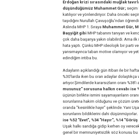
Erdoğan krizi sırasındaki muğlak tavırl
düşündüğümüz Muhammet Gür;
seçim k
katılıyor ve yönlendiriyor. Daha önceki se
taşıdığını Nurullah Çavuşoğlu'ndan öğrendi
Aslında MHP 1. Sıraya
Muhammet Gür, Met
Başyiğit gibi
MHP tabanını tanıyan ve kendi
çok daha başarıya yakın olabilirdi. Ama ilk
hata yaptı. Çünkü MHP ideolojik bir parti v
yansımayınca taban motive olamıyor ve yet
edindiğim intiba bu.
Adayların açıklandığı gün itibarı ile bir ha
%30'larda iken bu oran adaylar dolaştıkça 
artıyor.Şimdilerde kararsızların oranı %38'
musunuz" sorusuna halkın cevabı ise %
üçünün birlikte ismini sayamayanların oranı 
sorunlarına hakim olduğunu ve çözüm ürete
oranda "kesinlikle hayır" şeklinde. Yani Uşak
sorunlarını bildiklerini dahi düşünmüyorlar
.
ise %52 "Evet", %34 "Hayır", %14 "Görü
Uşak halkı sandığa gidip kerhen oy verecek;
genel bir memnuniyetsizlik söz konusu bu d