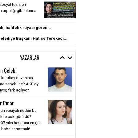
sosyal tesisleri
rin arpalığı gibi olunca
ı, halifelik rüyası gören...
elediye Başkanı Hatice Terekeci...
YAZARLAR
n Çelebi
 kurultay davasının
nme sebebi ne? AKP oy
or, fark açılıyor!
r Pınar
'ün vasiyeti neden bu
llete çok görüldü?
 37 yılın hesabını en çok
 babalar sormalı!