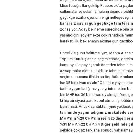
klişe fotoğraflar çekilip Facebook'ta payla
sallamalar ve selamlamaların dışında politik
geçtikçe azalıp oyunun rengi netleşeceğine 
kararsız sayısı gün geçtikçe tam tersi
zorlaşıyor. Aday belirleme sürecinde bile 
yaşandığını söylemekte çok rahatlıkla mümkü
hareketlilik, beklenenin aksine gün geçtik
Öncelikle şunu belirtmeliyim, Marka Ajans o
Toplum Kuruluşlarının seçimlerinde, gerekse
kamuoyu ile paylaşarak önceden tahminimiz
az sapmalar olmakla birlikte tahminlerimizd
seçim sonucuna ilişkin şu öngörüde bulunmu
ise 35 bin civarı oy alır." O tarihte yayım
tarihte yayımladığımız yazıyı internetten bul
bin MHP ise 36 bin civarı oy almıştı. Yine 
ki hiç bir siyasi parti kabul etmemiş, bütü
belirtmişti. Ancak sandıktan, yine yaklaşı
tarihinde yayımladığımız makalede se
MHP'nin %29 CHP'nin ise %25 diğerlerin
%31 MHP,%22 CHP,%4 Diğer şeklinde çık
şekilde çok az farklarla sonucu yakalamayı