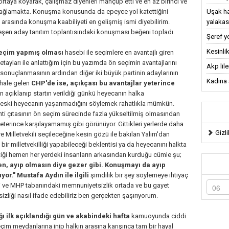
aya koyarak, çalışmaz diyenleri mahçup etti ve en az birinci ve
Uşak ha
m sağlamakta. Konuşma konusunda da epeyce yol katettiğini
yalakas
 arasında konuşma kaabiliyeti en gelişmiş ismi diyebilirim.
eşen aday tanıtım toplantısındaki konuşması beğeni topladı.
Şeref y
Kesinlik
seçim yapmış olması
hasebi ile seçimlere en avantajlı giren
tayları ile anlattığım için bu yazımda ön seçimin avantajlarını
Akp lil
onuçlanmasının ardından diğer iki büyük partinin adaylarının
Kadına ş
 hale gelen
CHP'de ise, açıkçası bu avantajlar yeterince
 açıklanıp startın verildiği günkü heyecanın halka
le eski heyecanın yaşanmadığını söylemek rahatlıkla mümkün.
nti çıtasının ön seçim sürecinde fazla yükseltilmiş olmasından
yeterince karşılayamamış gibi görünüyor. Gittikleri yerlerde daha
Gizli
Milletvekili seçileceğine kesin gözü ile bakılan Yalım'dan
ir milletvekilliği yapabileceği beklentisi ya da heyecanını halkta
gittiği hemen her yerdeki insanların arkasından kurduğu cümle şu;
ten, ayıp olmasın diye gezer gibi. Konuşmayı da ayıp
yor."
Mustafa Aydın ile ilgili
şimdilik bir şey söylemeye ihtiyaç
 ve MHP tabanındaki memnuniyetsizlik ortada ve bu gayet
iği nasıl ifade edebiliriz ben gerçekten şaşırıyorum.
 ilk açıklandığı gün ve akabindeki hafta
kamuoyunda ciddi
eçim meydanlarına inip halkın arasına karışınca tam bir hayal