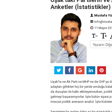
Uşak'taki Partilerin v
Anketler (İstatistikler)
Mustafa Y
info@mustaf
11 Mayıs 201
Uşak'ta ne Ak Parti ne MHP ne de CHP ya da d
adayları gittikleri hiç bir yerde umduğu kal
da duruşları ile halkı etkileyemezken, pol
gelmeyi başaramıyorlar. İşte bütün siyasi par
mevcut politik arenanın analizi. İşte Kulisler.
Seçimlere bir aydan daha az bir süre kaldı 