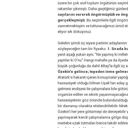
üzere bir çok sivil toplum örgütünün seçi
rakamlar çıkımıştı. Daha geçtiğimiz günle
sayılarını vererek öngörmüştük ve ön
gerçekleşmişti
. Bu seçimlerle ilgili öngö
zannetmekteyim ve tutturacağımızı ümid et
eliyor sık dokuyoruz.
Gelelim şimdi üç siyasi partinin adaylarının
söyleyeceğim tam bir fiyasko.
1. Sırada 
yanıt aşağı yukarı aynı; "Ne yapmış ki mille
yaptılar ki O'nu" Hangi mahalle ya da ilçede
büyük çoğunluğu da dahil Altay'la ilgili ü
Özekin'e gelince; tepeden inme gelme
Atatürk'e hakaret içeren konuşmalar yaptı
hassasiyeti olduğu bilinen Uşak'tan aday gös
gelmesi endişesi ile çalışmalara bile götürü
organize edilen ve sıkıntı yaşanmayacağına 
hassasiyetinin göz önünde bulundurulduğu bi
bir davranışı olarakta nitelendirilebilir. Ni
Özekin'i her yere götürmeyi de deneyebilir ve
yapmayarak kendi çalışmalarına gölge düşü
mertebe uzak tutmaları bence takdir edilesi 