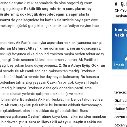
Ali Çu
mlerinde de yine küçük sapmalarla da olsa öngördüğümüz
rde gerçekleşen
Rektörlük seçimlerinin sonuçlarını oy
CHP Yön
görülerimiz çok küçük diyebileceğimiz sapmalarla
Başkanı
rümüzü de yine seçimlere bir hafta kala sizlerle paylaşırız diye
barışm
mekteyim, çünkü gerçekten çok emek sarfediyor ve yine ince
savunm
Nama
değmez
Vakitl
 analizine; Ak Parti'de adaylar açısından halktaki yansıma açıkça
bulunan Mehmet Altay'ı kime sorarsanız sorun
duyacağınız
tvekilliği boyunca el kaldırıp indirmekten başka neden tekrar aday
, hangi türde seçmen kitlesine sorarsanız sorun, Ak Partililerin
İmsak
ç aşağı beş yukarı bunu duyuyorsunuz.
2. Sıra Adayı Eyüp Gökhan
si
sebebi ile Ak Partililerin dahi yakınen tanımadığı Özekin'in
ğını bütün Uşak'ta nerede ise duymayan kalmamış. Bu hususta
terilme talihsizliği yaşayan Özekin'in bir çok köye sırf tepki
lmediği biliniyor. Özekin'in daha çok önceden partililerce
terekeci,
emin olunan yerlerde çalışmalara katıldığı ve halkın
linmekte. Bu aslında Ak Parti Teşkilatı'nın bence takdir edilesi
Gizli sa
tekim Ak Parti Teşkilatı pek tabiki bu hususta dikkatli davranmayıp,
Hatice 
 çıkabilecek olası tatsızlıkları da göze alabilirdi. Bunu
rmesi pahasına Özekin'i vitrine koyarken, halkın içinden mümkün
Sözün Bi
bir davranıştır.
3. Sıra Milletvekili adayı Hüseyin Keskin
ise
özkan y