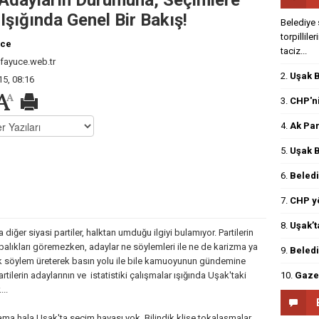
e Adayların Durumuna, Seçimlere
 Işığında Genel Bir Bakış!
Belediye 
torpillile
üce
taciz...
ayuce.web.tr
2.
Uşak B
5, 08:16
3.
CHP'ni
4.
Ak Par
5.
Uşak B
6.
Beledi
7.
CHP yö
8.
Uşak’t
iğer siyasi partiler, halktan umduğu ilgiyi bulamıyor. Partilerin
abalıkları göremezken, adaylar ne söylemleri ile ne de karizma ya
9.
Beledi
itik söylem üreterek basın yolu ile bile kamuoyunun gündemine
10.
Gazet
tilerin adaylarının ve istatistiki çalışmalar ışığında Uşak'taki
...
ama hala Uşak'ta seçim havası yok. Bilindik klişe tokalaşmalar,