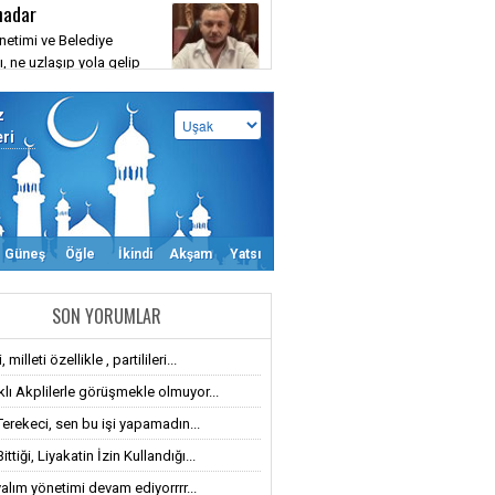
hadar
etimi ve Belediye
, ne uzlaşıp yola gelip
aya ne de muhatap alıp
a yazıp savaşmaya
z
siniz
eri
Güneş
Öğle
İkindi
Akşam
Yatsı
SON YORUMLAR
 milleti özellikle , partilileri...
klı Akplilerle görüşmekle olmuyor...
Terekeci, sen bu işi yapamadın...
ttiği, Liyakatin İzin Kullandığı...
alım yönetimi devam ediyorrrr...