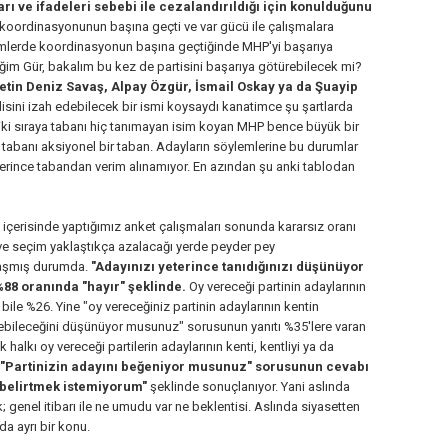
arı ve ifadeleri sebebi ile cezalandırıldığı için konulduğunu
oordinasyonunun başına geçti ve var gücü ile çalışmalara
çimlerde koordinasyonun başına geçtiğinde MHP'yi başarıya
ğim Gür, bakalım bu kez de partisini başarıya götürebilecek mi?
in Deniz Savaş, Alpay Özgür, İsmail Oskay ya da Şuayip
sini izah edebilecek bir ismi koysaydı kanatimce şu şartlarda
 iki sıraya tabanı hiç tanımayan isim koyan MHP bence büyük bir
e tabanı aksiyonel bir taban. Adayların söylemlerine bu durumlar
erince tabandan verim alınamıyor. En azından şu anki tablodan
fta içerisinde yaptığımız anket çalışmaları sonunda kararsız oranı
ve seçim yaklaştıkça azalacağı yerde peyder pey
i aşmış durumda.
"Adayınızı yeterince tanıdığınızı düşünüyor
88 oranında "hayır" şeklinde.
Oy vereceği partinin adaylarının
bile %26. Yine "oy vereceğiniz partinin adaylarının kentin
bileceğini düşünüyor musunuz" sorusunun yanıtı %35'lere varan
 halkı oy vereceği partilerin adaylarının kenti, kentliyi ya da
 "Partinizin adayını beğeniyor musunuz" sorusunun cevabı
ş belirtmek istemiyorum"
şeklinde sonuçlanıyor. Yani aslında
 genel itibarı ile ne umudu var ne beklentisi. Aslında siyasetten
a ayrı bir konu.