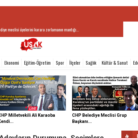
ediye meclisi üyelerini karara zorlamanın mantığı...
aşkanı Hatice Terekeci Özkan’dan Kayaağıl Termal Tesisler’e...
Ekonomi
Eğitim-Öğretim
Spor
İlçeler
Sağlık
Kültür & Sanat
Ed
CHP Milletvekili Ali Karaoba
CHP Belediye Meclisi Grup
Kendi...
Başkanı...