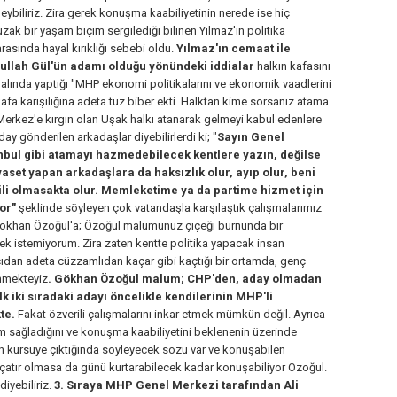
leybiliriz. Zira gerek konuşma kaabiliyetinin nerede ise hiç
ak bir yaşam biçim sergilediği bilinen Yılmaz'ın politika
rasında hayal kırıklığı sebebi oldu.
Yılmaz'ın cemaat ile
dullah Gül'ün adamı olduğu yönündeki iddialar
halkın kafasını
analında yaptığı "MHP ekonomi politikalarını ve ekonomik vaadlerini
a karışılığına adeta tuz biber ekti. Halktan kime sorsanız atama
erkez'e kırgın olan Uşak halkı atanarak gelmeyi kabul edenlere
ay gönderilen arkadaşlar diyebilirlerdi ki; "
Sayın Genel
ul gibi atamayı hazmedebilecek kentlere yazın, değilse
set yapan arkadaşlara da haksızlık olur, ayıp olur, beni
li olmasakta olur. Memleketime ya da partime hizmet için
yor"
şeklinde söyleyen çok vatandaşla karşılaştık çalışmalarımız
ı Gökhan Özoğul'a; Özoğul malumunuz çiçeği burnunda bir
mek istemiyorum. Zira zaten kentte politika yapacak insan
acıdan adeta cüzzamlıdan kaçar gibi kaçtığı bir ortamda, genç
ünmekteyiz
. Gökhan Özoğul malum; CHP'den, aday olmadan
ilk iki sıradaki adayı öncelikle kendilerinin MHP'li
te.
Fakat özverili çalışmalarını inkar etmek mümkün değil. Ayrıca
um sağladığını ve konuşma kaabiliyetini beklenenin üzerinde
n kürsüye çıktığında söyleyecek sözü var ve konuşabilen
r çatır olmasa da günü kurtarabilecek kadar konuşabiliyor Özoğul.
iyebiliriz.
3. Sıraya MHP Genel Merkezi tarafından Ali