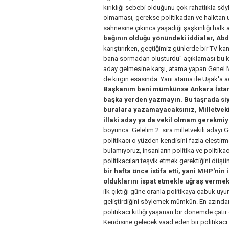
kırıklığı sebebi olduğunu çok rahatlıkla söy
olmaması, gerekse politikadan ve halktan uz
sahnesine çıkınca yaşadığı şaşkınlığı halk a
bağının olduğu yönündeki iddialar, Ab
karıştırırken, geçtiğimiz günlerde bir TV k
bana sormadan oluşturdu" açıklaması bu kaf
aday gelmesine karşı, atama yapan Genel M
de kırgın esasında. Yani atama ile Uşak'a ad
Başkanım beni mümkünse Ankara İstanb
başka yerden yazmayın. Bu taşrada siya
buralara yazamayacaksınız, Milletveki
illaki aday ya da vekil olmam gerekmi
boyunca. Gelelim 2. sıra milletvekili aday
politikacı o yüzden kendisini fazla eleştir
bulamıyoruz, insanların politika ve politik
politikacıları teşvik etmek gerektiğini düş
bir hafta önce istifa etti, yani MHP'nin 
olduklarını ispat etmekle uğraş vermek
ilk çıktığı güne oranla politikaya çabuk uy
geliştirdiğini söylemek mümkün. En azında
politikacı kıtlığı yaşanan bir dönemde çatı
Kendisine gelecek vaad eden bir politikacı d