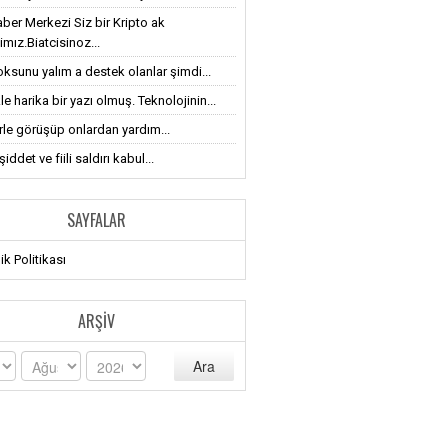
ber Merkezi Siz bir Kripto ak
imız.Biatcisinoz...
oksunu yalım a destek olanlar şimdi...
le harika bir yazı olmuş. Teknolojinin...
erle görüşüp onlardan yardım...
iddet ve fiili saldırı kabul...
SAYFALAR
lik Politikası
ARŞIV
Ara