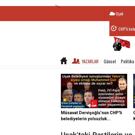
Uşak
CHP'li bel
Belediye B
YAZARLAR
Güncel
Politika
Müsavat Dervişoğlu’nun CHP'li
belediyelerin yolsuzluk...