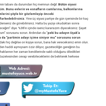
tinin tabanı da durumdan hiç memnun değil.
Bütün siyasi
im. Bunu evlerin ve esnafların camlarına, balkonlarına
imlerini şöyle bir gözlemleyip önceki
 farkedebilrsiniz.
Yine üç siyasi partiye de gün içerisinde bir kaç
derseniz de görebilirisniz. Hatta bu yazıyı okuduktan sonra
eceğim" diye. %38'in içinde iseniz kararsızım diyeceksiniz. Şayet
uyum" sorusunu sorun. Ardından da "
peki bu adayın Uşak'a
a da "partimin adayı içime siniyor mu" sorusunu sorun
zdaki hiç değilse on kişiye sorun, bana hak vereceksiniz emin olun.
izden haddi aşmışsam özür diliyor, gazeteciliğin gereğinin bu
haklarının her zaman kendilerinde saklı olduğunu diledikleri
zetesinden cevap verebileceklerini de belirterek herkese