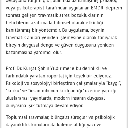
detaylandırdığım gibi, alanında uzmanlaşmış psikolog
veya psikoterapist tarafından uygulanan EMDR, deprem
sonrası gelişen travmatik stres bozukluklarının
belirtilerini azaltmada bilimsel olarak etkinliği
kanıtlanmış bir yöntemdir. Bu uygulama, beynin
travmatik anıları yeniden işlemesine olanak tanıyarak
bireyin duygusal denge ve güven duygusunu yeniden
kazanmasına yardımcı olur.
Prof. Dr. Kürşat Şahin Yıldırımer'e bu derinlikli ve
farkındalık yaratan röportaj için teşekkür ediyoruz.
Psikoloji ve sosyolojiyi birleştiren çalışmalarıyla "kaygı",
"korku" ve "insan ruhunun kırılganlığı" üzerine yaptığı
uluslararası yayınlarda, modern insanın duygusal
dünyasına ışık tutmaya devam ediyor.
Toplumsal travmalar, bilinçaltı süreçler ve psikolojik
dayanıklılık konularında kaleme aldığı yazı ve