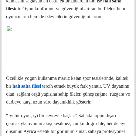
kalmasını sağlayan en etkili ekipmanlardan biri ise
halı saha
filesi
dir. Oyun konforunu ve güvenliğini artıran bu fileler, hem
oyuncuların hem de izleyicilerin güvenliğini korur.
Özellikle yoğun kullanıma maruz kalan spor tesislerinde, kaliteli
bir
halı saha filesi
tercih etmek büyük fark yaratır. UV dayanımı
olan, sağlam örgü yapısına sahip fileler, güneş ışığına, rüzgara ve
darbeye karşı uzun süre dayanıklılık gösterir.
“İyi bir oyun, iyi bir çevreyle başlar.” Sahada topun dışarı
çıkmasıyla oyunun akışı kesilmez; çünkü doğru file, her detayı
düşünür. Ayrıca estetik bir görünüm sunar, sahaya profesyonel