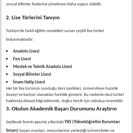
sosyal bilimler liselerine yönelmesi daha uygun olabilir.
2. Lise Türlerini Tanıyın
Türkiye’de farklı eğitim modelleri sunan çeşitli lise türleri
bulunmaktadır:
Anadolu Lisesi
Fen Lisesi
Meslek ve Teknik Anadolu Lisesi
Sosyal Bilimler Lisesi
İmam Hatip Lisesi
Her bir lise türünün sunduğu ders içerikleri, üniversiteye hazırlık
düzeyi ve kariyer olanakları farklılık gösterir. Bu nedenle okul türleri
hakkında detaylı bilgi edinmek, doğru tercih için oldukça önemlidir.
3. Okulun Akademik Başarı Durumunu Araştırın
Seçilecek lisenin geçmiş yıllardaki
YKS (Yükseköğretim Kurumları
Sınavı)
başarı oranları, mezunlarının yerleştiği üniversiteler ve