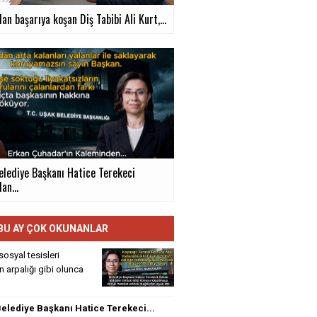
an başarıya koşan Diş Tabibi Ali Kurt,...
elediye Başkanı Hatice Terekeci
an...
BU AY ÇOK OKUNANLAR
sosyal tesisleri
rin arpalığı gibi olunca
elediye Başkanı Hatice Terekeci...