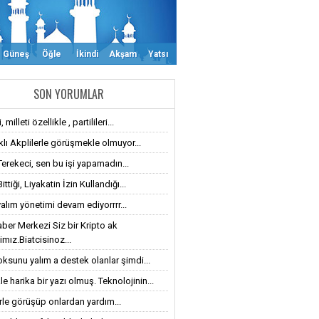
Güneş
Öğle
İkindi
Akşam
Yatsı
SON YORUMLAR
 milleti özellikle , partilileri...
klı Akplilerle görüşmekle olmuyor...
Terekeci, sen bu işi yapamadın...
ttiği, Liyakatin İzin Kullandığı...
alım yönetimi devam ediyorrrr...
ber Merkezi Siz bir Kripto ak
imız.Biatcisinoz...
oksunu yalım a destek olanlar şimdi...
le harika bir yazı olmuş. Teknolojinin...
erle görüşüp onlardan yardım...