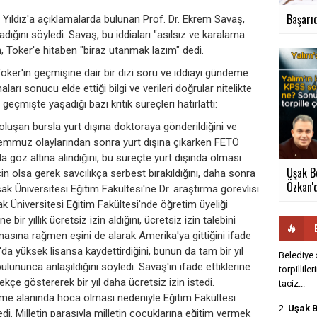
Başarıd
ıldız'a açıklamalarda bulunan Prof. Dr. Ekrem Savaş,
adığını söyledi. Savaş, bu iddiaları "asılsız ve karalama
en, Toker'e hitaben "biraz utanmak lazım" dedi.
oker'in geçmişine dair bir dizi soru ve iddiayı gündeme
ları sonucu elde ettiği bilgi ve verileri doğrular nitelikte
eçmişte yaşadığı bazı kritik süreçleri hatırlattı:
n oluşan bursla yurt dışına doktoraya gönderildiğini ve
Temmuz olaylarından sonra yurt dışına çıkarken FETÖ
da göz altına alındığını, bu süreçte yurt dışında olması
Uşak B
in olsa gerek savcılıkça serbest bırakıldığını, daha sonra
Özkan'd
 Üniversitesi Eğitim Fakültesi'ne Dr. araştırma görevlisi
şak Üniversitesi Eğitim Fakültesi'nde öğretim üyeliği
r yıllık ücretsiz izin aldığını, ücretsiz izin talebini
asına rağmen eşini de alarak Amerika'ya gittiğini ifade
'da yüksek lisansa kaydettirdiğini, bunun da tam bir yıl
Belediye 
ulununca anlaşıldığını söyledi. Savaş'ın ifade ettiklerine
torpillile
ekçe göstererek bir yıl daha ücretsiz izin istedi.
taciz...
rme alanında hoca olması nedeniyle Eğitim Fakültesi
2.
Uşak B
di. Milletin parasıyla milletin çocuklarına eğitim vermek