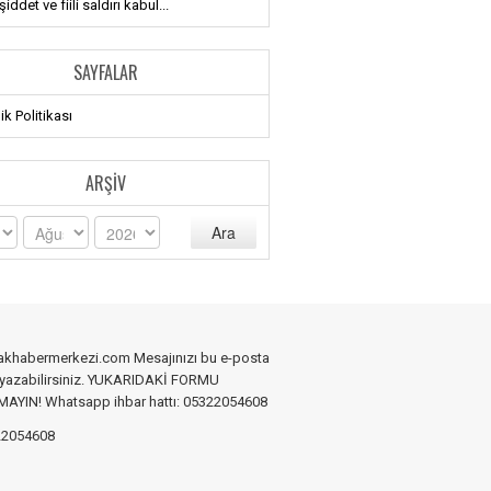
iddet ve fiili saldırı kabul...
SAYFALAR
lik Politikası
ARŞIV
Ara
akhabermerkezi.com Mesajınızı bu e-posta
 yazabilirsiniz. YUKARIDAKİ FORMU
YIN! Whatsapp ihbar hattı: 05322054608
2054608