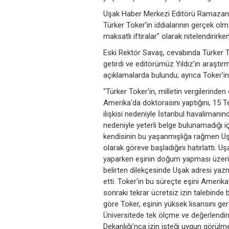
Uşak Haber Merkezi Editörü Ramazan Y
Türker Toker'in iddialarının gerçek olm
maksatlı iftiralar" olarak nitelendirirk
Eski Rektör Savaş, cevabında Türker T
getirdi ve editörümüz Yıldız'ın araştırma
açıklamalarda bulundu; ayrıca Toker'in g
"Türker Toker'in, milletin vergilerinde
Amerika'da doktorasını yaptığını, 15 
ilişkisi nedeniyle İstanbul havalimanın
nedeniyle yeterli belge bulunamadığı iç
kendisinin bu yaşanmışlığa rağmen Uşak
olarak göreve başladığını hatırlattı. U
yaparken eşinin doğum yapması üzerine bi
belirten dilekçesinde Uşak adresi yazm
etti. Toker'in bu süreçte eşini Amerika
sonraki tekrar ücretsiz izin talebinde b
göre Toker, eşinin yüksek lisansını ger
Üniversitede tek ölçme ve değerlendi
Dekanlığı'nca izin isteği uygun görülme