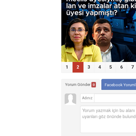
‹
1
2
3
4
5
6
7
Yorum Gönder
0
Facebook Yoruml
Adınız