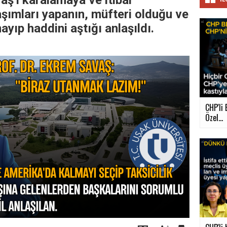
ş'ı karalamaya ve itibar
şımları yapanın, müfteri olduğu ve
yıp haddini aştığı anlaşıldı.
CHP'li 
Özel...