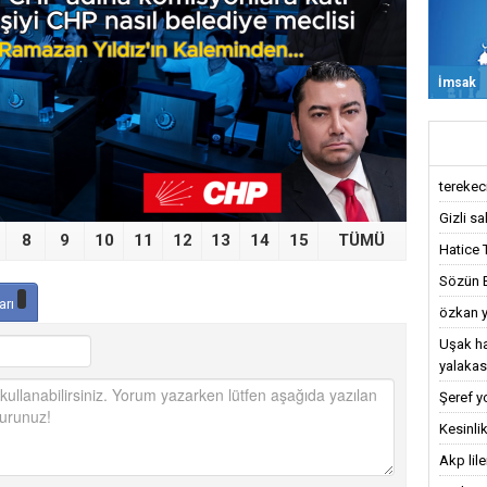
›
İmsak
terekeci,
Gizli sa
8
9
10
11
12
13
14
15
TÜMÜ
Hatice 
Sözün Bi
arı
özkan y
Uşak ha
yalakas
Şeref y
Kesinlik
Akp lil