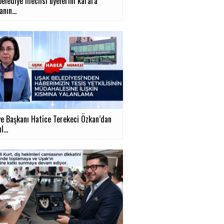
belediye meclisi üyelerini karara
nın...
ye Başkanı Hatice Terekeci Özkan’dan
...