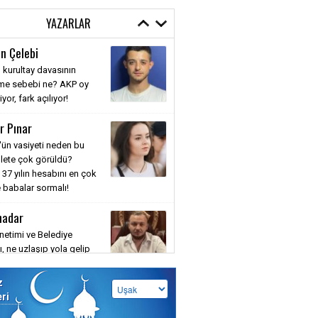
YAZARLAR
n Çelebi
 kurultay davasının
nme sebebi ne? AKP oy
or, fark açılıyor!
r Pınar
'ün vasiyeti neden bu
llete çok görüldü?
 37 yılın hesabını en çok
 babalar sormalı!
hadar
etimi ve Belediye
, ne uzlaşıp yola gelip
aya ne de muhatap alıp
a yazıp savaşmaya
z
siniz
eri