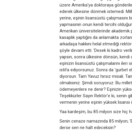
üzere Amerika'ya doktoraya gönderile
ederek ülkesine dönmek istemedi. Mil
yerine, eşinin lisansüstü çalışmasını b
yapmasının onun kendi tercihi olduğu
Amerikan üniversitelerinde akademik p
kasaplık yaptığını da anlamakta zorland
arkadaşa hakkını helal etmediği rektör
şöyle devam etti: 'Desek ki kadro veril
yapsın, sonra ülkesine dönsün, kendi ç
eşinizin lisansüstü çalışmalarını iler
istifa ediyorsunuz. Sonra da 'gurbet e
diyorsun. Tam Yavuz hırsız misali. Ta
olmalısınız. Şimdi soruyoruz: Bu millet
ödemeyenlere ne denir? Eşinizin yükse
Teşekkürler Sayın Rektör'e ki, senin gi
vermenin yerine eşinin yüksek lisansı
Yaa kardeşim, bu 85 milyon size hiç ha
Senin cenaze namazında 85 milyon; 'Bu
derse sen ne halt edeceksin?