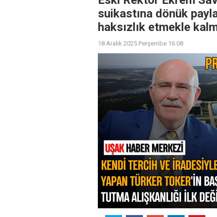
Eski Rektör Ekrem Sava
suikastına dönük payla
haksızlık etmekle kalma
18 Aralık 2025 Perşembe 16:08