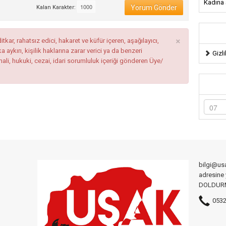
Kadına ş
Yorum Gönder
Kalan Karakter:
×
tkar, rahatsız edici, hakaret ve küfür içeren, aşağılayıcı,
ykırı, kişilik haklarına zarar verici ya da benzeri
Gizli
mali, hukuki, cezai, idari sorumluluk içeriği gönderen Üye/
bilgi@us
adresine
DOLDURMA
0532