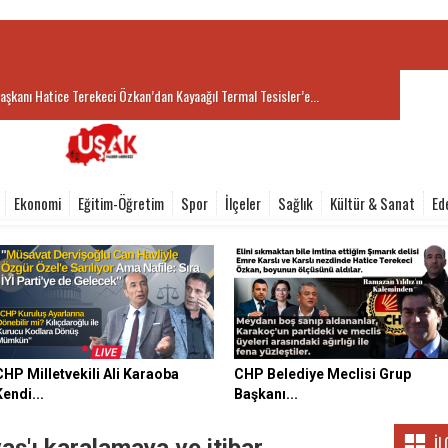
aşkanı Hatice Terekeci Özkan’dan Kayaağıl Termal Tesisler’e...
Ekonomi
Eğitim-Öğretim
Spor
İlçeler
Sağlık
Kültür & Sanat
Ed
CHP Milletvekili Ali Karaoba
CHP Belediye Meclisi Grup
Kendi...
Başkanı...
İL