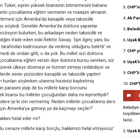
n Toker, eşinin yüksek lisansının bitmemesini bahane
3.
CHP'ni
letin çocuklarına eğitim vermenin ve maaşını almanın
4.
Ak Par
itirmesi için Amerika'da kasaplık veya taksicilik
nu söyledi. Genelde Amerika'da doktora yapanlar
5.
Beledi
ozisyon bulurken, bu arkadaşın neden taksicilik ve
ığını ifade eden eski Rektör Savaş: 'İşin ilginç yanı, bu
6.
Uşak B
 tarafından kadrosunun da verilmiş olduğunu belirtti' ve
7.
CHP yö
medi de ondan gitti, o da yok. Bu millet sizi doktora
ocuklarına eğitim versin diye doktora bursu verirken, siz
8.
Uşak’t
i sürerek ülkeye dönmeyi ve hizmet etmeyi reddediyor ve
9.
CHP'li
llerde senin yüzünden kasaplık ve taksicilik yaptım'
m bunları söylerken utanma hissinizi kaybetmiş
10.
CHP'l
in parasını yiyip de bu millete karşı borcunu
k lisansı bu milletin çocuğundan daha mı kıymetliydi?
bilere iyi ki izin vermemiş. Neden milletin çocuklarına ders
Belediye 
 için Amerika'ya gitmeyi ya da kaçmayı seçtin?'
torpillile
kkını helal eder mi?
taciz...
 cenaze millete karşı borçlu, hakkımızı helal etmiyoruz'
2.
Uşak B