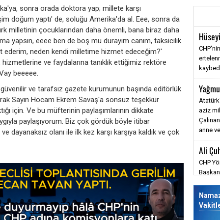
rika'ya, sonra orada doktora yap; millete karşı
Eşim doğum yaptı' de, soluğu Amerika'da al. Eee, sonra da
rk milletinin çocuklarından daha önemli, bana biraz daha
Hüseyi
ışma yapsın, eeee ben de boş mu durayım canım, taksicilik
CHP'nin
t ederim, neden kendi milletime hizmet edeceğim?'
ertele
hizmetlerine ve faydalarına tanıklık ettiğimiz rektöre
kaybediy
 Vay beeeee.
Yağmu
 güvenilir ve tarafsız gazete kurumunun başında editörlük
olarak Sayın Hocam Ekrem Savaş'a sonsuz teşekkür
Atatürk
tığı için. Ve bu müfterinin paylaşımlarının dikkate
aziz mi
Çalınan
ıyla paylaşıyorum. Biz çok gördük böyle itibar
anne ve
e dayanaksız olanı ile ilk kez karşı karşıya kaldık ve çok
Ali Çu
CHP Yön
Başkanı
barışm
savunm
Nama
değmez
Vakitl