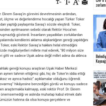
CHP'li 
zorlama
r. Ekrem Savaş'ın görevini devretmesinin ardından,
st, ölçme ve değerlendirme hocalığı yapan Türker Toker
ndan yaptığı paylaşımla Savaş'ı sözde eleştirdi. Toker,
lesinden ayrılmasının sebebi olarak Rektör Hoca'nın
uyuşmazlığı gösterdi. İnsanların yaşadıkları zorluklardan
alarında kendilerini aklama alışkanlığının gereği yapıldığını
Toker, eski Rektör Savaş'a hakkını helal etmediğini
özde mağduriyetleri millete mal ederek, "80 milyon size
eri gitti ve sadece Uşak adına değil millet adına da aklınca
Beledi
Kayaağıl
 ahlakı gereği konuyu araştıran Uşak Haber Merkezi
 aynen tahmin ettiğimiz gibi, hiç de Toker'in iddia ettiği
, haksız ve ayrıca hadsiz" açıklamalar olduğunu öğrendi.
i kovarmış" hikâyesine benzediğini gördü ve konuyu sadece
den araştırmakla kalmayıp, eski rektör Prof. Dr. Ekrem
de önemsemediği ve aslında muhatap kabul etmek dahi
ümüzün hatırına da olsa konuya gerçeklere ve