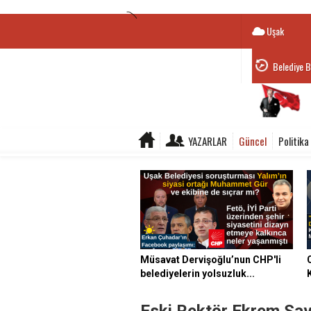
Uşak
Belediye B
YAZARLAR
Güncel
Politika
Müsavat Dervişoğlu’nun CHP'li
belediyelerin yolsuzluk...