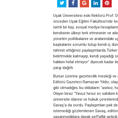
Uşak Üniversitesi eski Rektörü Prof. D
önceden Uşak Eğitim Fakültesi'nde te
isimli bir kişi, sosyal medya hesapları
kendisinin ülkeyi terk etmesinin ve ai
yönetim politikalarını ve aralarındaki 
başkalarını sorumlu tutup kendi iç düny
tahmin ettiğimiz paylaşımlarda Türker 
belirtmekle kalmayıp, kendi yaşadığı s
hakkını helal etmiyor" diyecek kadar il
yargı dağıttı.
Bunun üzerine gazetecilik mesleği ve
Editörü Gazeteci Ramazan Yıldız, olayın
gibi olmadığını; bu iddiaların "asılsız
Olayın biraz "Yavuz hırsız ev sahibin
üniversite idaresi ve hukuk çevrelerin
Savaş'a da sordu. Paylaşımları pek 
istemediği gözlemlenen Savaş, editör
yaşanmışlıklara dayalı şeffaflık getirdi.