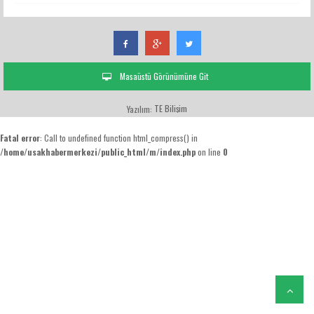
Masaüstü Görünümüne Git
TE Bilişim
Yazılım:
Fatal error
: Call to undefined function html_compress() in
/home/usakhabermerkezi/public_html/m/index.php
on line
0