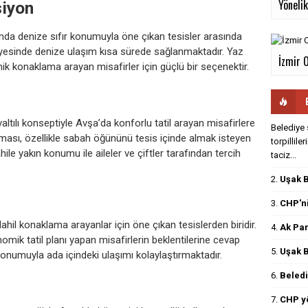
Yönelik.
siyon
da denize sıfır konumuyla öne çıkan tesisler arasında
ayesinde denize ulaşım kısa sürede sağlanmaktadır. Yaz
İzmir 
mik konaklama arayan misafirler için güçlü bir seçenektir.
altılı konseptiyle Avşa’da konforlu tatil arayan misafirlere
Belediye 
nması, özellikle sabah öğününü tesis içinde almak isteyen
torpillile
ahile yakın konumu ile aileler ve çiftler tarafından tercih
taciz...
2.
Uşak B
3.
CHP'ni
hil konaklama arayanlar için öne çıkan tesislerden biridir.
4.
Ak Par
nomik tatil planı yapan misafirlerin beklentilerine cevap
5.
Uşak B
onumuyla ada içindeki ulaşımı kolaylaştırmaktadır.
6.
Beledi
7.
CHP yö