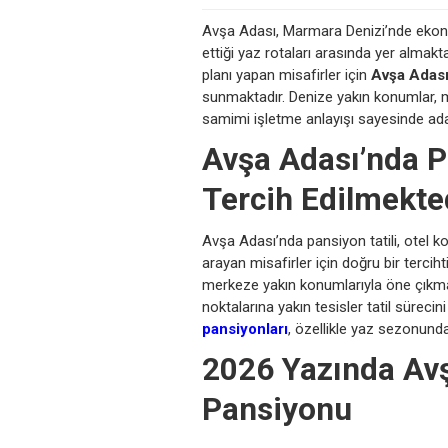
Avşa Adası, Marmara Denizi’nde ekonomi
ettiği yaz rotaları arasında yer almaktad
planı yapan misafirler için
Avşa Adası
sunmaktadır. Denize yakın konumlar, m
samimi işletme anlayışı sayesinde ada 
Avşa Adası’nda P
Tercih Edilmekte
Avşa Adası’nda pansiyon tatili, ote
arayan misafirler için doğru bir tercih
merkeze yakın konumlarıyla öne çıkmakt
noktalarına yakın tesisler tatil süreci
pansiyonları
, özellikle yaz sezonund
2026 Yazında Avş
Pansiyonu