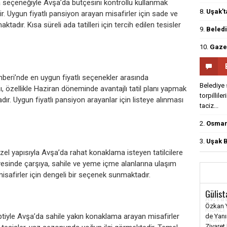
seçeneğiyle Avşa’da bütçesini kontrollü kullanmak
8.
Uşak’t
dir. Uygun fiyatlı pansiyon arayan misafirler için sade ve
tadır. Kısa süreli ada tatilleri için tercih edilen tesisler
9.
Beledi
10.
Gazet
hberi’nde en uygun fiyatlı seçenekler arasında
Belediye 
ı, özellikle Haziran döneminde avantajlı tatil planı yapmak
torpillile
ır. Uygun fiyatlı pansiyon arayanlar için listeye alınması
taciz...
2.
Osmanl
3.
Uşak B
el yapısıyla Avşa’da rahat konaklama isteyen tatilcilere
esinde çarşıya, sahile ve yeme içme alanlarına ulaşım
isafirler için dengeli bir seçenek sunmaktadır.
Av. Fa
RİSKLİ
ptiyle Avşa’da sahile yakın konaklama arayan misafirler
YIKIM 