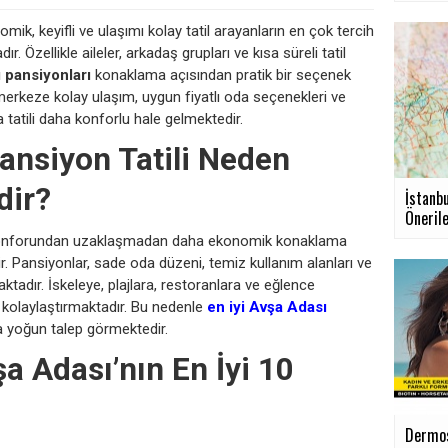
k, keyifli ve ulaşımı kolay tatil arayanların en çok tercih
ır. Özellikle aileler, arkadaş grupları ve kısa süreli tatil
 pansiyonları
konaklama açısından pratik bir seçenek
erkeze kolay ulaşım, uygun fiyatlı oda seçenekleri ve
tatili daha konforlu hale gelmektedir.
ansiyon Tatili Neden
dir?
İstanb
Önerile
l konforundan uzaklaşmadan daha ekonomik konaklama
tir. Pansiyonlar, sade oda düzeni, temiz kullanım alanları ve
adır. İskeleye, plajlara, restoranlara ve eğlence
ni kolaylaştırmaktadır. Bu nedenle
en iyi Avşa Adası
a yoğun talep görmektedir.
a Adası’nın En İyi 10
Dermos