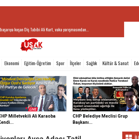
iye Başkanı Hatice Terekeci Özkan'dan beklenen, bunca...
Ekonomi
Eğitim-Öğretim
Spor
İlçeler
Sağlık
Kültür & Sanat
Ed
CHP Milletvekili Ali Karaoba
CHP Belediye Meclisi Grup
Kendi...
Başkanı...
İL