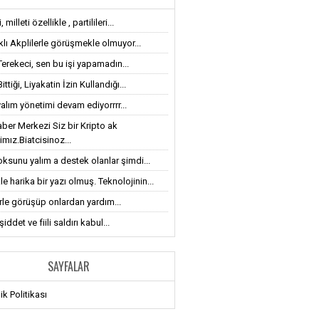
 milleti özellikle , partilileri...
klı Akplilerle görüşmekle olmuyor...
Terekeci, sen bu işi yapamadın...
ttiği, Liyakatin İzin Kullandığı...
alım yönetimi devam ediyorrrr...
ber Merkezi Siz bir Kripto ak
imız.Biatcisinoz...
oksunu yalım a destek olanlar şimdi...
le harika bir yazı olmuş. Teknolojinin...
erle görüşüp onlardan yardım...
iddet ve fiili saldırı kabul...
SAYFALAR
lik Politikası