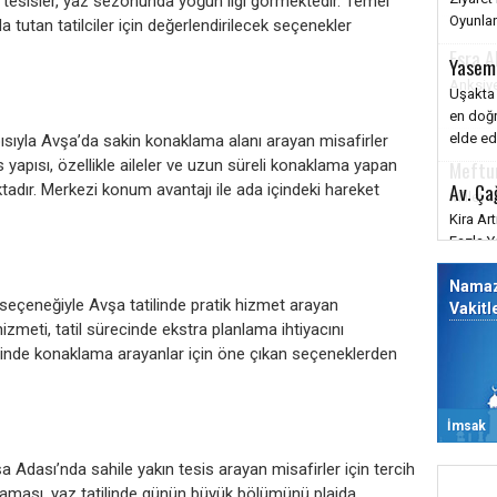
ın tesisler, yaz sezonunda yoğun ilgi görmektedir. Temel
da tutan tatilciler için değerlendirilecek seçenekler
Esra A
Anksiye
sıyla Avşa’da sakin konaklama alanı arayan misafirler
Meftu
sis yapısı, özellikle aileler ve uzun süreli konaklama yapan
aktadır. Merkezi konum avantajı ile ada içindeki hareket
Millet s
Nama
 seçeneğiyle Avşa tatilinde pratik hizmet arayan
Vakitl
hizmeti, tatil sürecinde ekstra planlama ihtiyacını
inde konaklama arayanlar için öne çıkan seçeneklerden
İmsak
a Adası’nda sahile yakın tesis arayan misafirler için tercih
laması, yaz tatilinde günün büyük bölümünü plajda