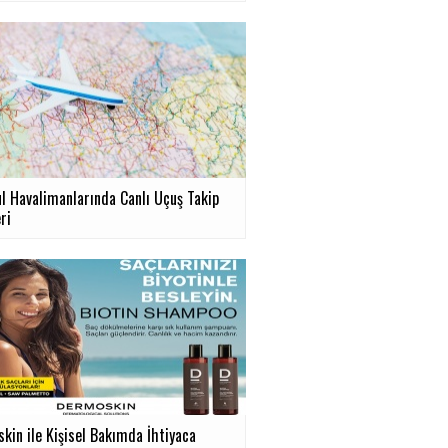
ul Havalimanlarında Canlı Uçuş Takip
ri
kin ile Kişisel Bakımda İhtiyaca