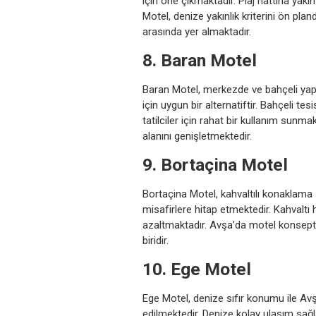
için öne çıkmaktadır. Plaj hattına yak
Motel, denize yakınlık kriterini ön plan
arasında yer almaktadır.
8. Baran Motel
Baran Motel, merkezde ve bahçeli yapı
için uygun bir alternatiftir. Bahçeli te
tatilciler için rahat bir kullanım sunm
alanını genişletmektedir.
9. Bortaçina Motel
Bortaçina Motel, kahvaltılı konaklama
misafirlere hitap etmektedir. Kahvaltı 
azaltmaktadır. Avşa’da motel konsept
biridir.
10. Ege Motel
Ege Motel, denize sıfır konumu ile Avş
edilmektedir. Denize kolay ulaşım sağ