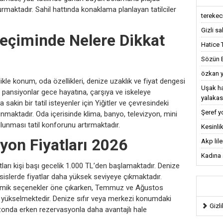
urmaktadır. Sahil hattında konaklama planlayan tatilciler
terekeci,
Gizli sa
Seçiminde Nelere Dikkat
Hatice 
Sözün Bi
özkan y
ikle konum, oda özellikleri, denize uzaklık ve fiyat dengesi
Uşak ha
n pansiyonlar gece hayatına, çarşıya ve iskeleye
yalakas
 sakin bir tatil isteyenler için Yiğitler ve çevresindeki
Şeref y
nmaktadır. Oda içerisinde klima, banyo, televizyon, mini
ulunması tatil konforunu artırmaktadır.
Kesinlik
yon Fiyatları 2026
Akp lil
Kadına ş
ları kişi başı gecelik 1.000 TL’den başlamaktadır. Denize
esislerde fiyatlar daha yüksek seviyeye çıkmaktadır.
nomik seçenekler öne çıkarken, Temmuz ve Ağustos
lar yükselmektedir. Denize sıfır veya merkezi konumdaki
Gizli
zonda erken rezervasyonla daha avantajlı hale