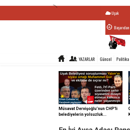
Uşak
Uşak Beled
YAZARLAR
Güncel
Politika
Müsavat Dervişoğlu’nun CHP'li
belediyelerin yolsuzluk...