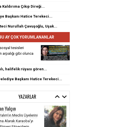
a Kaldırıma Çıkıp Direği...
ye Başkanı Hatice Terekeci...
eci Nurullah Çavuşoğlu, Uşak...
BU AY ÇOK YORUMLANANLAR
sosyal tesisleri
rin arpalığı gibi olunca
ı, halifelik rüyası gören...
elediye Başkanı Hatice Terekeci...
YAZARLAR
tma Ural
 YAPI KARARI VAR AMA
YOK NE YAPACAĞIZ?