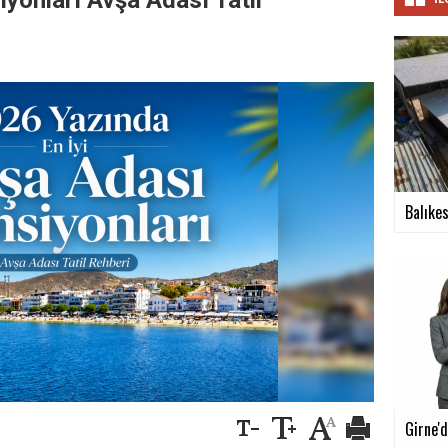
iyonları Avşa Adası Tatil
Balıkes
Girne'd