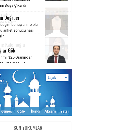
ltınbaş
te Nedir?
ne Kalemoğlu
ensin!
z
eri
Güneş
Öğle
İkindi
Akşam
Yatsı
SON YORUMLAR