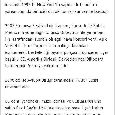
kazandı. 1995'te New York'ta yapılan kıtalararası
yarışmanın da birincisi olarak konser kariyerine başladı.
2007 Floransa Festivali'nin kapanış konserinde Zubin
Mehta'nın yönettiği Floransa Orkestrası ile yirmi bin
kişi tarafından izlenen bir açık hava konseri verdi. Aşık
Veysel'in "Kara Toprak" adlı halk şarkısından
esinlenerek bestelediği piyano parçasını da içeren aynı
başlıklı CD, Amerika Birleşik Devletleri'nde Billboard
listelerinde 6. sıraya yükselmiştir.
2008'de ise Avrupa Birliği tarafından "Kültür Elçisi"
unvanını aldı.
Bu denli yetenekli, müzik dehası ve uluslararası üne
sahip Fazıl Say'ın Uşak'a gelecek olması Uşak Haber
Merkezi'nin ilgisinde. Konserin yapılacağı günü iple