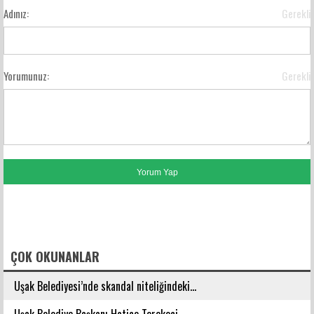
Adınız:
Gerekli
Yorumunuz:
Gerekli
FACEBOOK YORUMLARI
ÇOK OKUNANLAR
Uşak Belediyesi’nde skandal niteliğindeki...
Uşak Belediye Başkanı Hatice Terekeci...