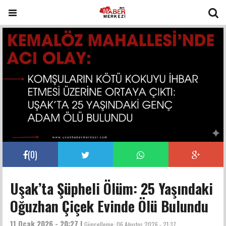
(
0
)
Uşak’ta Şüpheli Ölüm: 25 Yaşındaki
Oğuzhan Çiçek Evinde Ölü Bulundu
11 Ocak 2026 - 20:27 |
Güncelleme:
06 Ağustos 2026 - 21:37