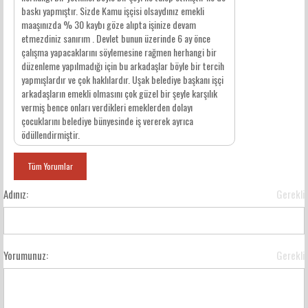
baskı yapmıştır. Sizde Kamu işçisi olsaydınız emekli
maaşınızda % 30 kaybı göze alıpta işinize devam
etmezdiniz sanırım . Devlet bunun üzerinde 6 ay önce
çalışma yapacaklarını söylemesine rağmen herhangi bir
düzenleme yapılmadığı için bu arkadaşlar böyle bir tercih
yapmışlardır ve çok haklılardır. Uşak belediye başkanı işçi
arkadaşların emekli olmasını çok güzel bir şeyle karşılık
vermiş bence onları verdikleri emeklerden dolayı
çocuklarını belediye bünyesinde iş vererek ayrıca
ödüllendirmiştir.
Tüm Yorumlar
Adınız:
Gerekli
Yorumunuz:
Gerekli