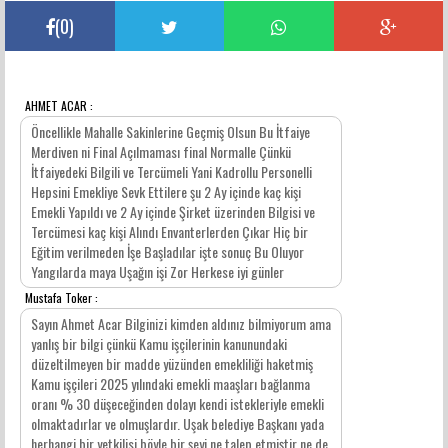
(
0
)
AHMET ACAR :
YORUMLAR
Öncellikle Mahalle Sakinlerine Geçmiş Olsun Bu İtfaiye
Merdiven ni Final Açılmaması final Normalle Çünkü
İtfaiyedeki Bilgili ve Tercümeli Yani Kadrollu Personelli
Hepsini Emekliye Sevk Ettilere şu 2 Ay içinde kaç kişi
Emekli Yapıldı ve 2 Ay içinde Şirket üzerinden Bilgisi ve
Tercümesi kaç kişi Alındı Envanterlerden Çıkar Hiç bir
Eğitim verilmeden İşe Başladılar işte sonuç Bu Oluyor
Yangılarda maya Uşağın işi Zor Herkese iyi günler
Mustafa Toker :
Sayın Ahmet Acar Bilginizi kimden aldınız bilmiyorum ama
yanlış bir bilgi çünkü Kamu işçilerinin kanunundaki
düzeltilmeyen bir madde yüzünden emekliliği haketmiş
Kamu işçileri 2025 yılındaki emekli maaşları bağlanma
oranı % 30 düşeceğinden dolayı kendi istekleriyle emekli
olmaktadırlar ve olmuşlardır. Uşak belediye Başkanı yada
herhangi bir yetkilisi böyle bir şeyi ne talep etmiştir ne de