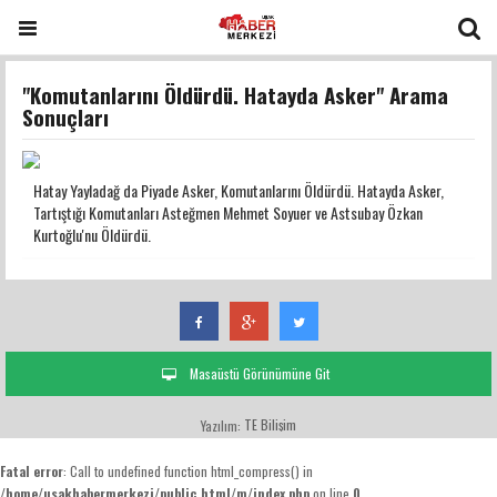
"Komutanlarını Öldürdü. Hatayda Asker" Arama
Sonuçları
Hatay Yayladağ da Piyade Asker, Komutanlarını Öldürdü. Hatayda Asker,
Tartıştığı Komutanları Asteğmen Mehmet Soyuer ve Astsubay Özkan
Kurtoğlu'nu Öldürdü.
Masaüstü Görünümüne Git
TE Bilişim
Yazılım:
Fatal error
: Call to undefined function html_compress() in
/home/usakhabermerkezi/public_html/m/index.php
on line
0